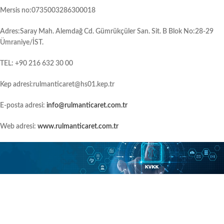
Mersis no:0735003286300018
Adres:Saray Mah. Alemdağ Cd. Gümrükçüler San. Sit. B Blok No:28-29
Ümraniye/İST.
TEL: +90 216 632 30 00
Kep adresi:rulmanticaret@hs01.kep.tr
E‑posta adresi:
info@rulmanticaret.com.tr
Web adresi:
www.rulmanticaret.com.tr