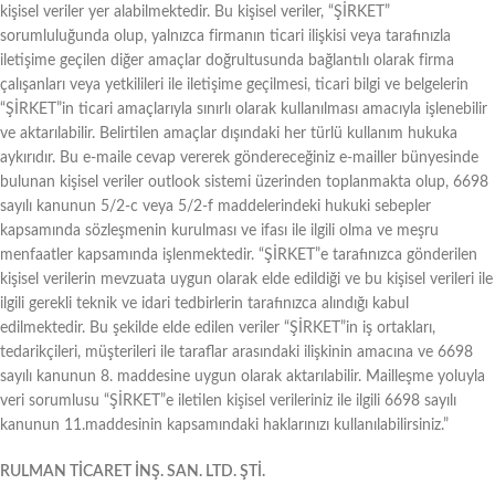
kişisel veriler yer alabilmektedir. Bu kişisel veriler, “ŞİRKET”
sorumluluğunda olup, yalnızca firmanın ticari ilişkisi veya tarafınızla
iletişime geçilen diğer amaçlar doğrultusunda bağlantılı olarak firma
çalışanları veya yetkilileri ile iletişime geçilmesi, ticari bilgi ve belgelerin
“ŞİRKET”in ticari amaçlarıyla sınırlı olarak kullanılması amacıyla işlenebilir
ve aktarılabilir. Belirtilen amaçlar dışındaki her türlü kullanım hukuka
aykırıdır. Bu e-maile cevap vererek göndereceğiniz e-mailler bünyesinde
bulunan kişisel veriler outlook sistemi üzerinden toplanmakta olup, 6698
sayılı kanunun 5/2-c veya 5/2-f maddelerindeki hukuki sebepler
kapsamında sözleşmenin kurulması ve ifası ile ilgili olma ve meşru
menfaatler kapsamında işlenmektedir. “ŞİRKET”e tarafınızca gönderilen
kişisel verilerin mevzuata uygun olarak elde edildiği ve bu kişisel verileri ile
ilgili gerekli teknik ve idari tedbirlerin tarafınızca alındığı kabul
edilmektedir. Bu şekilde elde edilen veriler “ŞİRKET”in iş ortakları,
tedarikçileri, müşterileri ile taraflar arasındaki ilişkinin amacına ve 6698
sayılı kanunun 8. maddesine uygun olarak aktarılabilir. Mailleşme yoluyla
veri sorumlusu “ŞİRKET”e iletilen kişisel verileriniz ile ilgili 6698 sayılı
kanunun 11.maddesinin kapsamındaki haklarınızı kullanılabilirsiniz.”
RULMAN TİCARET İNŞ. SAN. LTD. ŞTİ.