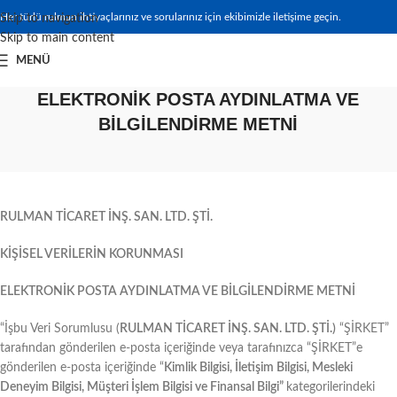
Her türlü rulman ihtiyaçlarınız ve sorularınız için ekibimizle iletişime geçin.
Skip to navigation
Skip to main content
MENÜ
ELEKTRONİK POSTA AYDINLATMA VE
BİLGİLENDİRME METNİ
RULMAN TİCARET İNŞ. SAN. LTD. ŞTİ.
KİŞİSEL VERİLERİN KORUNMASI
ELEKTRONİK POSTA AYDINLATMA VE BİLGİLENDİRME METNİ
“İşbu Veri Sorumlusu (
RULMAN TİCARET İNŞ. SAN. LTD. ŞTİ.)
“ŞİRKET”
tarafından gönderilen e-posta içeriğinde veya tarafınızca “ŞİRKET”e
gönderilen e-posta içeriğinde “
Kimlik Bilgisi, İletişim Bilgisi, Mesleki
Deneyim Bilgisi, Müşteri İşlem Bilgisi ve Finansal Bilgi”
kategorilerindeki