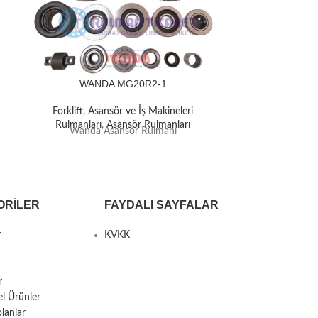
WANDA MG20R2-1
WAN
Forklift, Asansör ve İş Makineleri
Forklift, A
Rulmanları
,
Asansör Rulmanları
Rulmanlar
Wanda Asansör Rulmanı
Wanda 
ORILER
FAYDALI SAYFALAR
r
KVKK
r
el Ürünler
lanlar