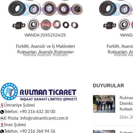
WANDA 20X52X24/25
WANDA
Forklift, Asansör ve İş Makineleri
Forklift, Asans
Rulmanları
,
Asansör Rulmanları
Rulmanları
,
A
Wanda Asansör Rulmanı
Wanda Asa
DUYURULAR
Rulman
Distrib
Ümraniye Şubesi
Kutladı
Telefon: +90 216 632 30 00
Ekim 2
E-Posta: info@rulmanticaret.com.tr
İmes Şubesi
Telefon: +90 216 364 94 56
Autome