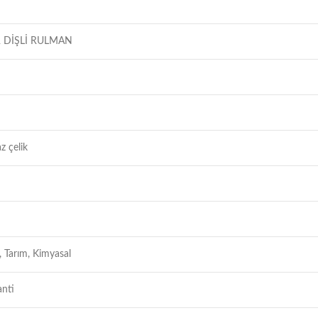
 DİŞLİ RULMAN
z çelik
, Tarım, Kimyasal
anti