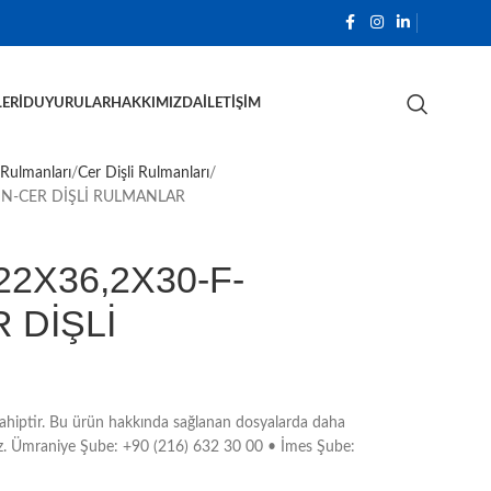
ERI
DUYURULAR
HAKKIMIZDA
İLETIŞIM
 Rulmanları
Cer Dişli Rulmanları
NN-CER DİŞLİ RULMANLAR
2X36,2X30-F-
 DİŞLİ
hiptir. Bu ürün hakkında sağlanan dosyalarda daha
unuz. Ümraniye Şube: +90 (216) 632 30 00 • İmes Şube: