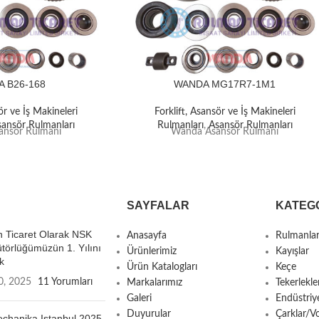
 B26-168
WANDA MG17R7-1M1
ör ve İş Makineleri
Forklift, Asansör ve İş Makineleri
sansör Rulmanları
Rulmanları
,
Asansör Rulmanları
nsör Rulmanı
Wanda Asansör Rulmanı
SAYFALAR
KATEG
 Ticaret Olarak NSK
Anasayfa
Rulmanla
ütörlüğümüzün 1. Yılını
Ürünlerimiz
Kayışlar
k
Ürün Katalogları
Keçe
0, 2025
11 Yorumları
Markalarımız
Tekerlekle
Galeri
Endüstriy
Duyurular
Çarklar/Vo
chanika Istanbul 2025