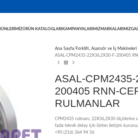
RÜNLERIMIZ
ÜRÜN KATALOGLARI
KAMPANYALARIMIZ
MARKALARIMIZ
GAL
Ana Sayfa
Forklift, Asansör ve İş Makineleri
ASAL-CPM2435-22X36,2X30-F-200405 R
ASAL-CPM2435-2
200405 RNN-CER
RULMANLAR
CPM2435 rulmanı, 22X36,2X30 ölçülerine sa
fazla teknik detay için lütfen iletişim kur
+90 (216) 364 94 56