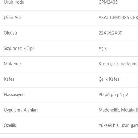
Ürün Kodu
CPM2435
Ürün Adı
ASAL CPM2435 CER
Ölçüsü
22X36,2X30
Sızdırmazlık Tipi
Açık
Malzeme
Krom çelik, paslanma
Kafes
Çelik Kafes
Hassasiyet
P0 p6 p5 p4 p2
Uygulama Alanları
Madencilik, Metalurji
Özellik
Yüksek hız, uzun gar