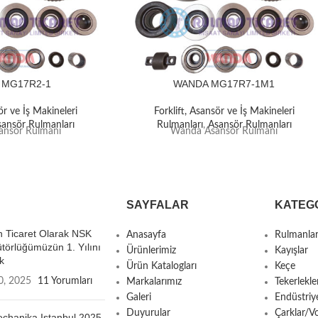
 MG17R2-1
WANDA MG17R7-1M1
ör ve İş Makineleri
Forklift, Asansör ve İş Makineleri
sansör Rulmanları
Rulmanları
,
Asansör Rulmanları
nsör Rulmanı
Wanda Asansör Rulmanı
SAYFALAR
KATEG
 Ticaret Olarak NSK
Anasayfa
Rulmanla
ütörlüğümüzün 1. Yılını
Ürünlerimiz
Kayışlar
k
Ürün Katalogları
Keçe
0, 2025
11 Yorumları
Markalarımız
Tekerlekle
Galeri
Endüstriy
Duyurular
Çarklar/Vo
chanika Istanbul 2025