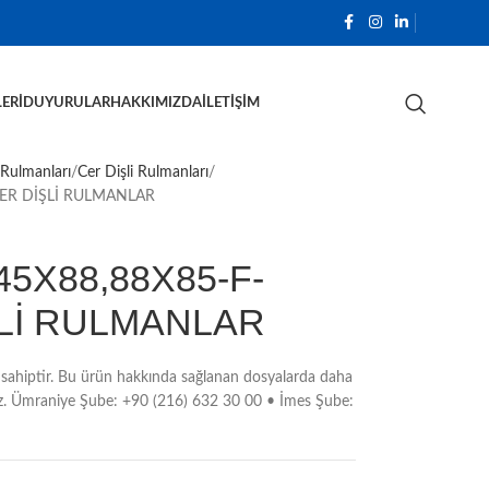
ERI
DUYURULAR
HAKKIMIZDA
İLETIŞIM
 Rulmanları
Cer Dişli Rulmanları
CER DİŞLİ RULMANLAR
5X88,88X85-F-
ŞLİ RULMANLAR
ahiptir. Bu ürün hakkında sağlanan dosyalarda daha
unuz. Ümraniye Şube: +90 (216) 632 30 00 • İmes Şube: