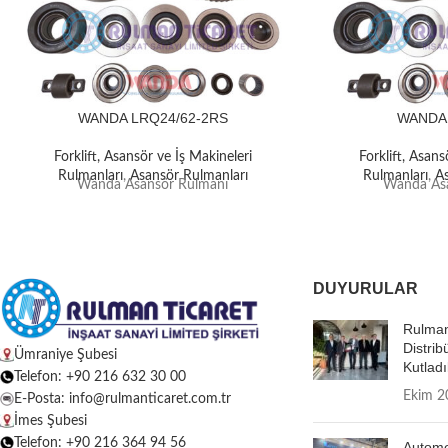
WANDA LRQ24/62-2RS
WANDA
Forklift, Asansör ve İş Makineleri
Forklift, Asans
Rulmanları
,
Asansör Rulmanları
Rulmanları
,
A
Wanda Asansör Rulmanı
Wanda Asa
DUYURULAR
Rulman
Distrib
Ümraniye Şubesi
Kutladı
Telefon: +90 216 632 30 00
Ekim 2
E-Posta: info@rulmanticaret.com.tr
İmes Şubesi
Telefon: +90 216 364 94 56
Autome