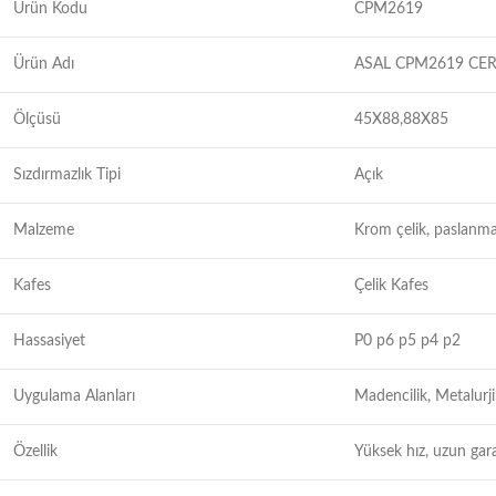
Ürün Kodu
CPM2619
Ürün Adı
ASAL CPM2619 CER
Ölçüsü
45X88,88X85
Sızdırmazlık Tipi
Açık
Malzeme
Krom çelik, paslanma
Kafes
Çelik Kafes
Hassasiyet
P0 p6 p5 p4 p2
Uygulama Alanları
Madencilik, Metalurji
Özellik
Yüksek hız, uzun gar