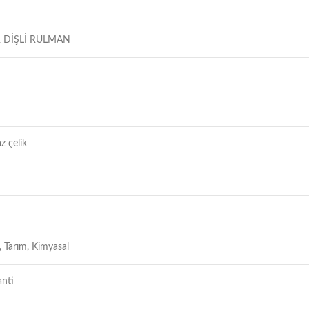
 DİŞLİ RULMAN
z çelik
, Tarım, Kimyasal
anti