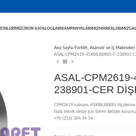
RÜNLERIMIZ
ÜRÜN KATALOGLARI
KAMPANYALARIMIZ
MARKALARIMIZ
GAL
Ana Sayfa
Forklift, Asansör ve İş Makineleri
ASAL-CPM2619-45X88,88X85-F-238901-
ASAL-CPM2619-4
238901-CER Dİ
CPM2619 rulmanı, 45X88,88X85 ölçülerine s
fazla teknik detay için lütfen iletişim kur
+90 (216) 364 94 56