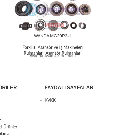
WANDA MG20R2-1
WAN
Forklift, Asansör ve İş Makineleri
Forklift, A
Rulmanları
,
Asansör Rulmanları
Rulmanlar
Wanda Asansör Rulmanı
Wanda 
ORILER
FAYDALI SAYFALAR
r
KVKK
r
el Ürünler
lanlar