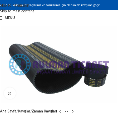
Her türlü rulman ihtiyaçlarınız ve sorularınız için ekibimizle iletişime geçin.
Skip to navigation
Skip to main content
MENÜ
Büyütmek için tıklayın
Ana Sayfa
Kayışlar
Zaman Kayışları