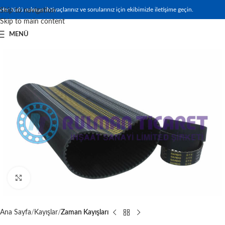
Her türlü rulman ihtiyaçlarınız ve sorularınız için ekibimizle iletişime geçin.
Skip to navigation
Skip to main content
MENÜ
Büyütmek için tıklayın
Ana Sayfa
Kayışlar
Zaman Kayışları