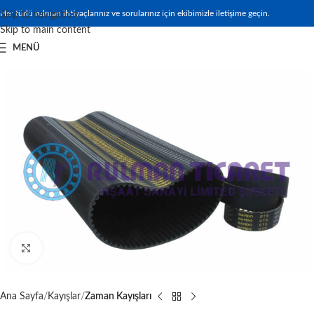
Her türlü rulman ihtiyaçlarınız ve sorularınız için ekibimizle iletişime geçin.
Skip to navigation
Skip to main content
MENÜ
Büyütmek için tıklayın
Ana Sayfa
Kayışlar
Zaman Kayışları