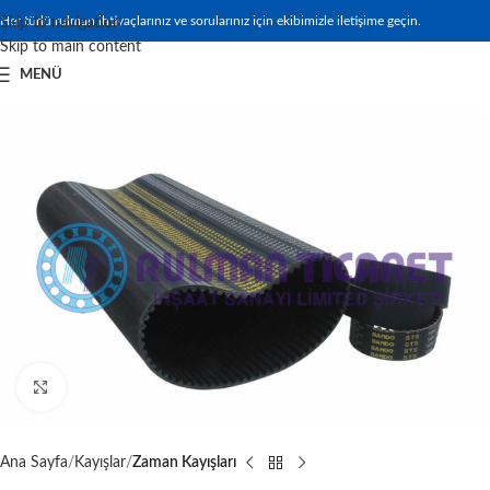
Her türlü rulman ihtiyaçlarınız ve sorularınız için ekibimizle iletişime geçin.
Skip to navigation
Skip to main content
MENÜ
Büyütmek için tıklayın
Ana Sayfa
Kayışlar
Zaman Kayışları