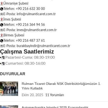
Ümraniye Şubesi
Telefon: +90 216 632 30 00
E-Posta: info@rulmanticaret.com.tr
İmes Şubesi
Telefon: +90 216 364 94 56
E-Posta: imes@rulmanticaret.com.tr
Birmes Şubesi
Telefon: +90 216 487 37 61
E-Posta: burakbayindir@rulmanticaret.com.tr
Çalışma Saatlerimiz
Pazartesi-Cuma: 08:30-19:00
Cumartesi: 08:30-16:00
DUYURULAR
Rulman Ticaret Olarak NSK Distribütörlüğümüzün 1.
Yılını Kutladık
Ekim 20, 2025
11 Yorumları
Automechanika Istanbul 2025 Fuarındaydık