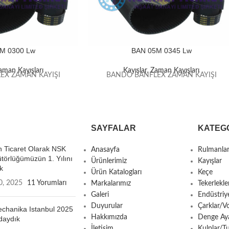
M 0300 Lw
BAN 05M 0345 Lw
aman Kayışları
Kayışlar
,
Zaman Kayışları
EX ZAMAN KAYIŞI
BANDO BANFLEX ZAMAN KAYIŞI
SAYFALAR
KATEG
 Ticaret Olarak NSK
Anasayfa
Rulmanla
ütörlüğümüzün 1. Yılını
Ürünlerimiz
Kayışlar
k
Ürün Katalogları
Keçe
0, 2025
11 Yorumları
Markalarımız
Tekerlekle
Galeri
Endüstriy
Duyurular
Çarklar/Vo
chanika Istanbul 2025
Hakkımızda
Denge Aya
daydık
İletişim
Kulplar/T