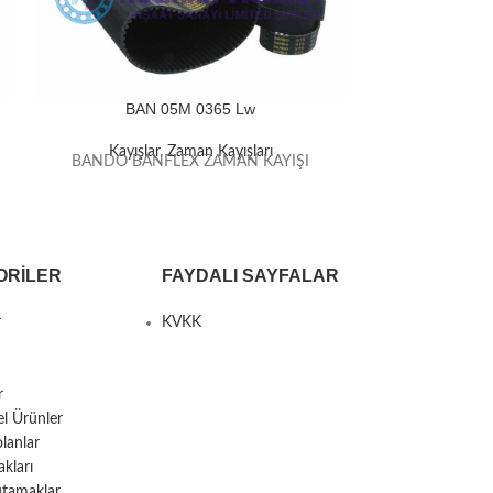
BAN 05M 0365 Lw
BAN
Kayışlar
,
Zaman Kayışları
Kayışla
BANDO BANFLEX ZAMAN KAYIŞI
BANDO BAN
ORILER
FAYDALI SAYFALAR
r
KVKK
r
el Ürünler
lanlar
kları
utamaklar