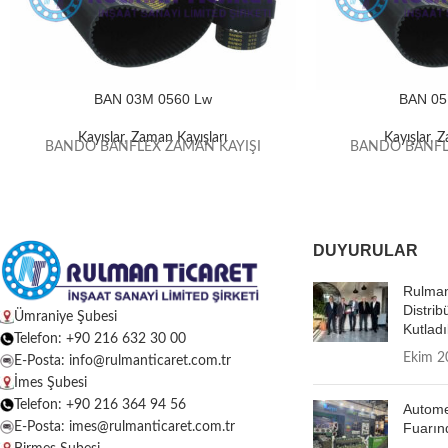
BAN 03M 0560 Lw
BAN 05
Kayışlar
,
Zaman Kayışları
Kayışlar
,
Z
BANDO BANFLEX ZAMAN KAYIŞI
BANDO BANFL
DUYURULAR
Rulman
Distrib
Ümraniye Şubesi
Kutladı
Telefon: +90 216 632 30 00
Ekim 2
E-Posta: info@rulmanticaret.com.tr
İmes Şubesi
Telefon: +90 216 364 94 56
Autome
E-Posta: imes@rulmanticaret.com.tr
Fuarın