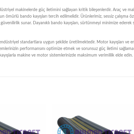
riyel makinelerde güç iletimini sağlayan kritik bileşenlerdir. Araç ve maki
n ömürlü bando kayışları tercih edilmelidir. Ürünlerimiz, sessiz çalışma öz
üvenilirlik sunar. Dayanıklı bando kayışları, sürtünmeyi minimize ederek 
düstriyel standartlara uygun şekilde üretilmektedir. Motor kayışları ve endü
temlerinizin performansını optimize etmek ve sorunsuz güç iletimi sağlamak i
 kayışlarla makine ve motor sistemlerinizde maksimum verimlilik elde edin.