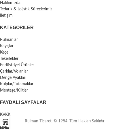
Hakkımızda
Tedarik & Lojistik Süreçlerimiz
İletişim
KATEGORILER
Rulmanlar
Kayışlar
Keçe
Tekerlekler
Endüstriyel Ürünler
Çarklar/Volanlar
Denge Ayakları
Kulplar/Tutamaklar
Menteşe/Kilitler
FAYDALI SAYFALAR
KVKK
Rulman Ticaret. © 1984. Tüm Hakları Saklıdır
asayfa
Mağaza
Whatsapp