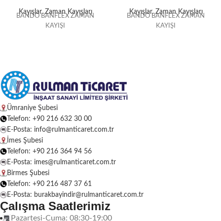
Kayışlar
,
Zaman Kayışları
Kayışlar
,
Zaman Kayışları
BANDO BANFLEX ZAMAN
BANDO BANFLEX ZAMAN
KAYIŞI
KAYIŞI
Ümraniye Şubesi
Telefon: +90 216 632 30 00
E-Posta: info@rulmanticaret.com.tr
İmes Şubesi
Telefon: +90 216 364 94 56
E-Posta: imes@rulmanticaret.com.tr
Birmes Şubesi
Telefon: +90 216 487 37 61
E-Posta: burakbayindir@rulmanticaret.com.tr
Çalışma Saatlerimiz
Pazartesi-Cuma: 08:30-19:00