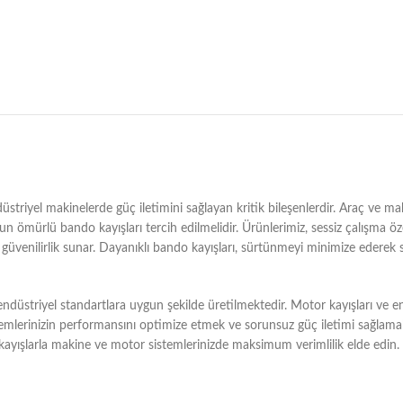
riyel makinelerde güç iletimini sağlayan kritik bileşenlerdir. Araç ve maki
n ömürlü bando kayışları tercih edilmelidir. Ürünlerimiz, sessiz çalışma öz
üvenilirlik sunar. Dayanıklı bando kayışları, sürtünmeyi minimize ederek 
düstriyel standartlara uygun şekilde üretilmektedir. Motor kayışları ve endü
temlerinizin performansını optimize etmek ve sorunsuz güç iletimi sağlamak i
 kayışlarla makine ve motor sistemlerinizde maksimum verimlilik elde edin.