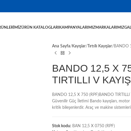
RÜNLERIMIZ
ÜRÜN KATALOGLARI
KAMPANYALARIMIZ
MARKALARIMIZ
GAL
Ana Sayfa
Kayışlar
Tırtıllı Kayışlar
BANDO 12
BANDO 12,5 X 7
TIRTILLI V KAYIŞ
BANDO 12,5 X 750 (RPF)BANDO TIRTILLI V 
Güvenilir Güç İletimi Bando kayışları, motor
kritik bileşenlerdir. Araç ve makine sistemler
Stok kodu:
BAN 12,5 X 0750 (RPF)