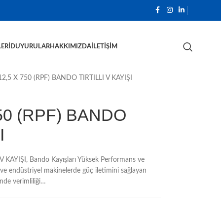
ERI
DUYURULAR
HAKKIMIZDA
İLETIŞIM
,5 X 750 (RPF) BANDO TIRTILLI V KAYIŞI
50 (RPF) BANDO
I
KAYIŞI, Bando Kayışları Yüksek Performans ve
 ve endüstriyel makinelerde güç iletimini sağlayan
inde verimliliği…