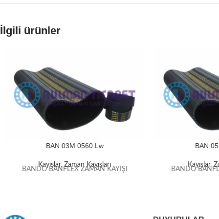
İlgili ürünler
BAN 03M 0560 Lw
BAN 05
Kayışlar
,
Zaman Kayışları
Kayışlar
,
Z
BANDO BANFLEX ZAMAN KAYIŞI
BANDO BANFL