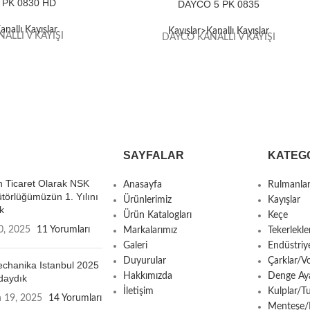
 PK 0830 HD
DAYCO 5 PK 0835
anallı Kayışlar
Kayışlar>Kanallı Kayışlar
ALLI V KAYIŞI
DAYCO KANALLI V KAYIŞI
SAYFALAR
KATEG
 Ticaret Olarak NSK
Anasayfa
Rulmanla
ütörlüğümüzün 1. Yılını
Ürünlerimiz
Kayışlar
k
Ürün Katalogları
Keçe
0, 2025
11 Yorumları
Markalarımız
Tekerlekle
Galeri
Endüstriy
Duyurular
Çarklar/Vo
chanika Istanbul 2025
Hakkımızda
Denge Aya
daydık
İletişim
Kulplar/T
n 19, 2025
14 Yorumları
Menteşe/Ki