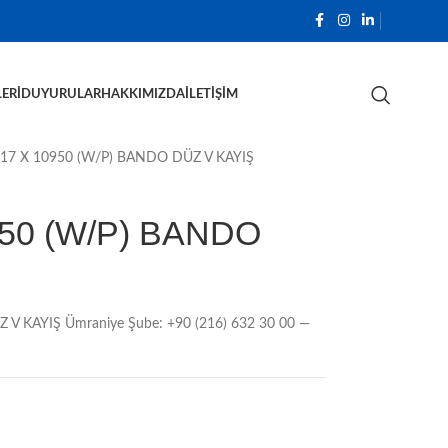
ERI
DUYURULAR
HAKKIMIZDA
İLETIŞIM
7 X 10950 (W/P) BANDO DÜZ V KAYIŞ
50 (W/P) BANDO
 KAYIŞ Ümraniye Şube: +90 (216) 632 30 00 —