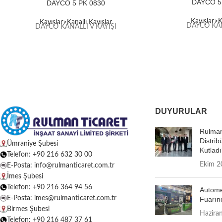
DAYCO 5
DAYCO 5 PK 0830
Kayışlar>K
Kayışlar>Kanallı Kayışlar
DAYCO KAN
DAYCO KANALLI V KAYIŞI
DUYURULAR
Rulman
Distrib
Ümraniye Şubesi
Kutladı
Telefon: +90 216 632 30 00
Ekim 2
E-Posta: info@rulmanticaret.com.tr
İmes Şubesi
Telefon: +90 216 364 94 56
Autome
E-Posta: imes@rulmanticaret.com.tr
Fuarın
Birmes Şubesi
Hazira
Telefon: +90 216 487 37 61