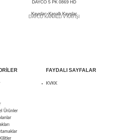
DAYCO 5 PK 0869 HD
DAY
Kayışlar>Kanallı Kayışlar
Kayışla
DAYCO KANALLI V KAYIŞI
DAYCO 
ORILER
FAYDALI SAYFALAR
r
KVKK
r
el Ürünler
lanlar
kları
utamaklar
litler