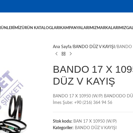
RÜNLERIMIZ
ÜRÜN KATALOGLARI
KAMPANYALARIMIZ
MARKALARIMIZ
GAL
Ana Sayfa
BANDO DÜZ V KAYIŞI
BANDO 1
BANDO 17 X 109
DÜZ V KAYIŞ
BANDO 17 X 10950 (W/P) BANDODO DÜZ V
İmes Şube: +90 (216) 364 94 56
Stok kodu:
BAN 17 X 10950 (W/P)
Kategoriler:
BANDO DÜZ V KAYIŞI