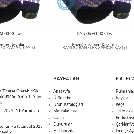
M 0300 Lw
BAN 05M 0307 Lw
aman Kayışları
Kayışlar
,
Zaman Kayışları
EX ZAMAN KAYIŞI
BANDO BANFLEX ZAMAN KAYIŞI
SAYFALAR
KATEG
 Ticaret Olarak NSK
Anasayfa
Rulmanla
ütörlüğümüzün 1. Yılını
Ürünlerimiz
Kayışlar
k
Ürün Katalogları
Keçe
0, 2025
11 Yorumları
Markalarımız
Tekerlekle
Galeri
Endüstriy
Duyurular
Çarklar/Vo
chanika Istanbul 2025
Hakkımızda
Denge Aya
daydık