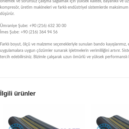
önlemek ve sorunsuz çalışma sağlamak için yüksek kaliteli, dayanıklı ve uzu
kompresör, üretim makineleri ve farklı endüstriyel sistemlerde maksimum g
düşürür.
Ümraniye Şube: +90 (216) 632 30 00
İmes Şube: +90 (216) 364 94 56
Farklı boyut, ölçü ve malzeme seçenekleriyle sunulan bando kayışlarımız, en
uygulamalara uygun çözümler sunarak işletmelerin verimliliğini artırır. Sis
tercih edebilirsiniz. Bizimle çalışarak uzun ömürlü ve yüksek performanslı
İlgili ürünler