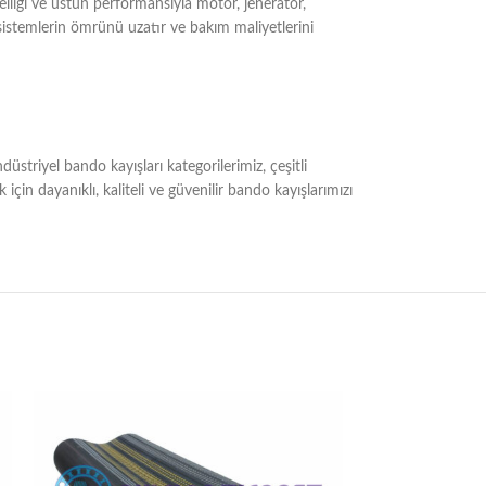
elliği ve üstün performansıyla motor, jeneratör,
sistemlerin ömrünü uzatır ve bakım maliyetlerini
striyel bando kayışları kategorilerimiz, çeşitli
çin dayanıklı, kaliteli ve güvenilir bando kayışlarımızı