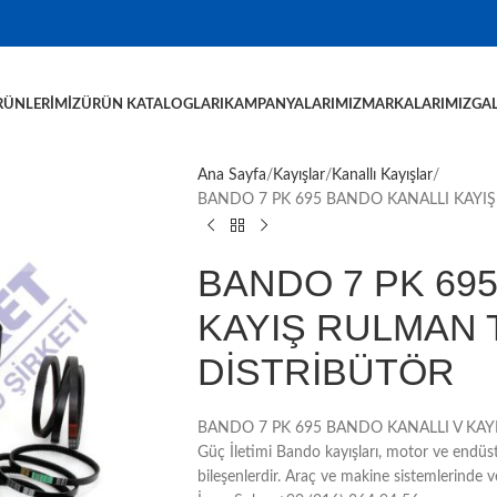
RÜNLERIMIZ
ÜRÜN KATALOGLARI
KAMPANYALARIMIZ
MARKALARIMIZ
GAL
Ana Sayfa
Kayışlar
Kanallı Kayışlar
BANDO 7 PK 695 BANDO KANALLI KAYIŞ
BANDO 7 PK 69
KAYIŞ RULMAN 
DİSTRİBÜTÖR
BANDO 7 PK 695 BANDO KANALLI V KAYIŞI, 
Güç İletimi Bando kayışları, motor ve endüstr
bileşenlerdir. Araç ve makine sistemlerinde v