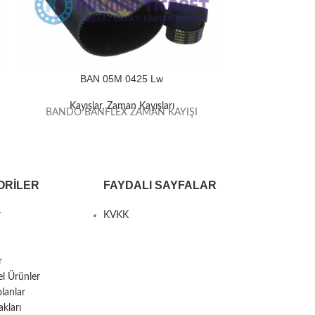
BAN 05M 0425 Lw
BAN
Kayışlar
,
Zaman Kayışları
Kayışla
BANDO BANFLEX ZAMAN KAYIŞI
BANDO BAN
ORILER
FAYDALI SAYFALAR
r
KVKK
r
el Ürünler
lanlar
kları