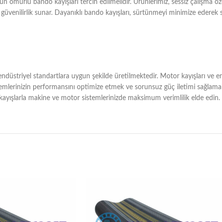
n ömürlü bando kayışları tercih edilmelidir. Ürünlerimiz, sessiz çalışma öz
üvenilirlik sunar. Dayanıklı bando kayışları, sürtünmeyi minimize ederek 
düstriyel standartlara uygun şekilde üretilmektedir. Motor kayışları ve endü
temlerinizin performansını optimize etmek ve sorunsuz güç iletimi sağlamak i
 kayışlarla makine ve motor sistemlerinizde maksimum verimlilik elde edin.