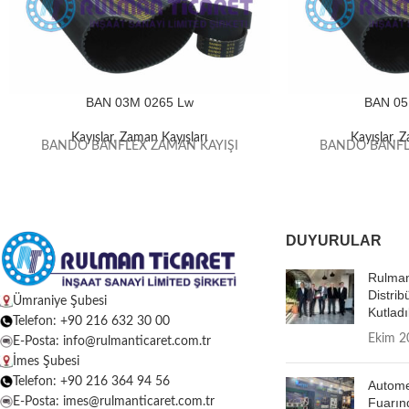
BAN 03M 0265 Lw
BAN 05
Kayışlar
,
Zaman Kayışları
Kayışlar
,
Z
BANDO BANFLEX ZAMAN KAYIŞI
BANDO BANFL
DUYURULAR
Rulman
Distrib
Ümraniye Şubesi
Kutladı
Telefon: +90 216 632 30 00
Ekim 2
E-Posta: info@rulmanticaret.com.tr
İmes Şubesi
Telefon: +90 216 364 94 56
Autome
E-Posta: imes@rulmanticaret.com.tr
Fuarın