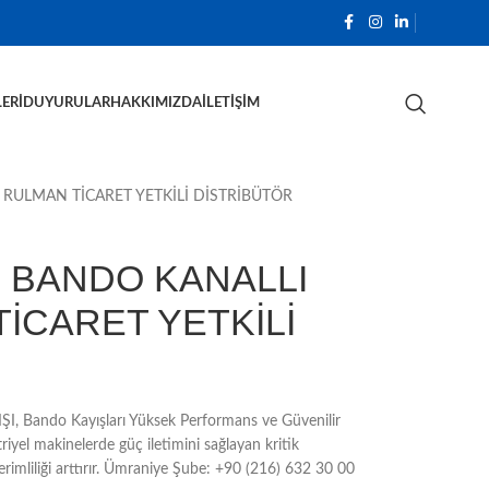
ERI
DUYURULAR
HAKKIMIZDA
İLETIŞIM
 RULMAN TİCARET YETKİLİ DİSTRİBÜTÖR
5 BANDO KANALLI
TİCARET YETKİLİ
Bando Kayışları Yüksek Performans ve Güvenilir
iyel makinelerde güç iletimini sağlayan kritik
erimliliği arttırır. Ümraniye Şube: +90 (216) 632 30 00