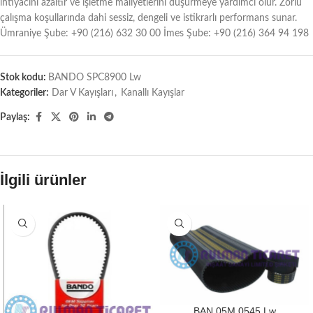
ihtiyacını azaltır ve işletme maliyetlerini düşürmeye yardımcı olur. Zorlu
çalışma koşullarında dahi sessiz, dengeli ve istikrarlı performans sunar.
Ümraniye Şube: +90 (216) 632 30 00 İmes Şube: +90 (216) 364 94 198
Stok kodu:
BANDO SPC8900 Lw
Kategoriler:
Dar V Kayışları
,
Kanallı Kayışlar
Paylaş:
İlgili ürünler
BAN 05M 0545 Lw