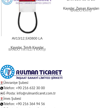
Kayışlar
,
Zaman Kayışları
BANDO KAYIŞ
AV13/12,5X0800 LA
Kayışlar
,
Tırtıllı Kayışlar
BANDO TIRTILLI V KAYIŞI
Ümraniye Şubesi
Telefon: +90 216 632 30 00
E-Posta: info@rulmanticaret.com.tr
İmes Şubesi
Telefon: +90 216 364 94 56