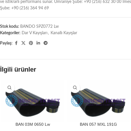
ve istikrarlı performans sunar. Ümraniye Şube: +90 (216) 632 30 00 İmes
Şube: +90 (216) 364 94 69
Stok kodu:
BANDO SPZ0772 Lw
Kategoriler:
Dar V Kayışları
,
Kanallı Kayışlar
Paylaş:
İlgili ürünler
BAN 03M 0650 Lw
BAN 057 MXL 191G