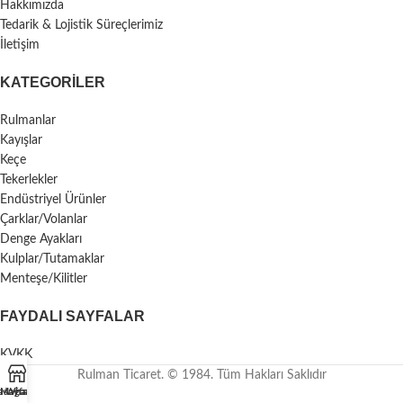
Hakkımızda
Tedarik & Lojistik Süreçlerimiz
İletişim
KATEGORILER
Rulmanlar
Kayışlar
Keçe
Tekerlekler
Endüstriyel Ürünler
Çarklar/Volanlar
Denge Ayakları
Kulplar/Tutamaklar
Menteşe/Kilitler
FAYDALI SAYFALAR
KVKK
Rulman Ticaret. © 1984. Tüm Hakları Saklıdır
asayfa
Mağaza
Whatsapp