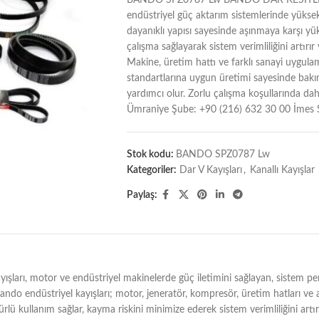
BANDO SPZ0787 Lw BANDO DAR KESİTLİ DÜ
endüstriyel güç aktarım sistemlerinde yüks
dayanıklı yapısı sayesinde aşınmaya karşı yük
çalışma sağlayarak sistem verimliliğini artırı
Makine, üretim hattı ve farklı sanayi uygulam
standartlarına uygun üretimi sayesinde bakım
yardımcı olur. Zorlu çalışma koşullarında dahi
Ümraniye Şube: +90 (216) 632 30 00 İmes 
Stok kodu:
BANDO SPZ0787 Lw
Kategoriler:
Dar V Kayışları
,
Kanallı Kayışlar
Paylaş:
otor ve endüstriyel makinelerde güç iletimini sağlayan, sistem perfor
 Bando endüstriyel kayışları; motor, jeneratör, kompresör, üretim hatları ve 
rlü kullanım sağlar, kayma riskini minimize ederek sistem verimliliğini artı