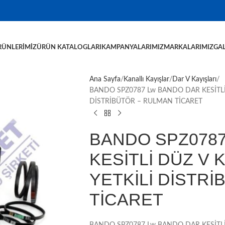
RÜNLERIMIZ
ÜRÜN KATALOGLARI
KAMPANYALARIMIZ
MARKALARIMIZ
GAL
Ana Sayfa
Kanallı Kayışlar
Dar V Kayışları
BANDO SPZ0787 Lw BANDO DAR KESİTLİ 
DİSTRİBÜTÖR – RULMAN TİCARET
BANDO SPZ0787
KESİTLİ DÜZ V 
YETKİLİ DİSTR
TİCARET