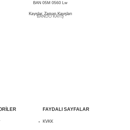
BAN 05M 0560 Lw
BAN
Kayışlar
,
Zaman Kayışları
Kayışla
BANDO KAYIŞ
B
ORILER
FAYDALI SAYFALAR
r
KVKK