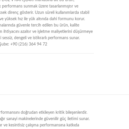
Z V KAYIŞLARI markasına ait bu ürün,
ek performans sunmak üzere tasarlanmıştır ve
sek direnç gösterir. Uzun süreli kullanımlarda stabil
r ve yüksek hız ile yük altında dahi formunu korur.
alarında güvenle tercih edilen bu ürün, kalite
 ihtiyacını azaltır ve işletme maliyetlerini düşürmeye
 sessiz, dengeli ve istikrarlı performans sunar.
Şube: +90 (216) 364 94 72
mansını doğrudan etkileyen kritik bileşenlerdir.
ağır sanayi makinelerinde güvenilir güç iletimi sunar.
rır ve kesintisiz çalışma performansına katkıda