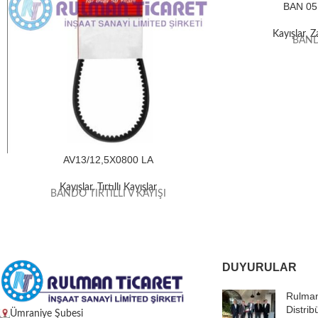
BAN 05
Kayışlar
,
Z
BAND
AV13/12,5X0800 LA
Kayışlar
,
Tırtıllı Kayışlar
BANDO TIRTILLI V KAYIŞI
DUYURULAR
Rulman
Distrib
Ümraniye Şubesi