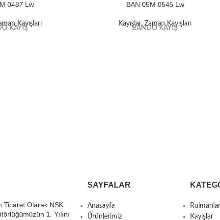
M 0487 Lw
BAN 05M 0545 Lw
aman Kayışları
Kayışlar
,
Zaman Kayışları
O KAYIŞ
BANDO KAYIŞ
SAYFALAR
KATEG
 Ticaret Olarak NSK
Anasayfa
Rulmanla
ütörlüğümüzün 1. Yılını
Ürünlerimiz
Kayışlar