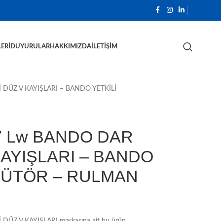
ERI
DUYURULAR
HAKKIMIZDA
İLETIŞIM
DÜZ V KAYIŞLARI – BANDO YETKİLİ
 Lw BANDO DAR
KAYIŞLARI – BANDO
İBÜTÖR – RULMAN