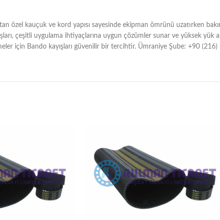
ltan özel kauçuk ve kord yapısı sayesinde ekipman ömrünü uzatırken bakım v
ları, çeşitli uygulama ihtiyaçlarına uygun çözümler sunar ve yüksek yük a
meler için Bando kayışları güvenilir bir tercihtir. Ümraniye Şube: +90 (2