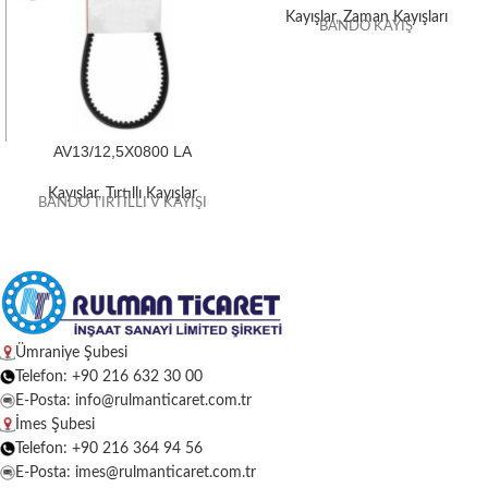
Kayışlar
,
Zaman Kayışları
BANDO KAYIŞ
AV13/12,5X0800 LA
Kayışlar
,
Tırtıllı Kayışlar
BANDO TIRTILLI V KAYIŞI
Ümraniye Şubesi
Telefon: +90 216 632 30 00
E-Posta: info@rulmanticaret.com.tr
İmes Şubesi
Telefon: +90 216 364 94 56
E-Posta: imes@rulmanticaret.com.tr