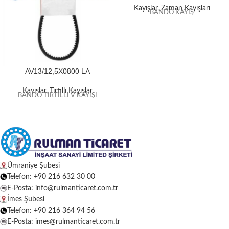
Kayışlar
,
Zaman Kayışları
BANDO KAYIŞ
AV13/12,5X0800 LA
Kayışlar
,
Tırtıllı Kayışlar
BANDO TIRTILLI V KAYIŞI
Ümraniye Şubesi
Telefon: +90 216 632 30 00
E-Posta: info@rulmanticaret.com.tr
İmes Şubesi
Telefon: +90 216 364 94 56
E-Posta: imes@rulmanticaret.com.tr