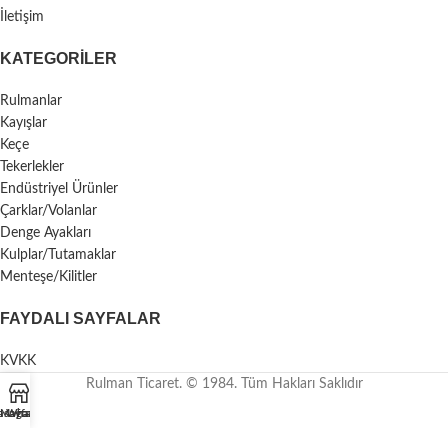
İletişim
KATEGORILER
Rulmanlar
Kayışlar
Keçe
Tekerlekler
Endüstriyel Ürünler
Çarklar/Volanlar
Denge Ayakları
Kulplar/Tutamaklar
Menteşe/Kilitler
FAYDALI SAYFALAR
KVKK
Rulman Ticaret. © 1984. Tüm Hakları Saklıdır
asayfa
Mağaza
Whatsapp