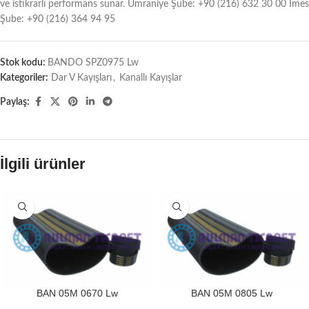
ve istikrarlı performans sunar. Ümraniye Şube: +90 (216) 632 30 00 İmes
Şube: +90 (216) 364 94 95
Stok kodu:
BANDO SPZ0975 Lw
Kategoriler:
Dar V Kayışları
,
Kanallı Kayışlar
Paylaş:
İlgili ürünler
BAN 05M 0670 Lw
BAN 05M 0805 Lw