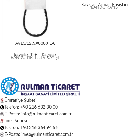
Kayışlar
,
Zaman Kayışları
BANDO KAYIŞ
AV13/12,5X0800 LA
Kayışlar
,
Tırtıllı Kayışlar
BANDO TIRTILLI V KAYIŞI
Ümraniye Şubesi
Telefon: +90 216 632 30 00
E-Posta: info@rulmanticaret.com.tr
İmes Şubesi
Telefon: +90 216 364 94 56
E-Posta: imes@rulmanticaret.com.tr