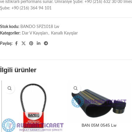
ve istikrarlı performans sunar. Ümraniye Şube: +90 (216) 632 30 00 İmes
Şube: +90 (216) 364 94 101
Stok kodu:
BANDO SPZ1018 Lw
Kategoriler:
Dar V Kayışları
,
Kanallı Kayışlar
Paylaş:
İlgili ürünler
BAN 05M 0545 Lw