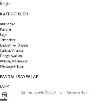
İletişim
KATEGORILER
Rulmanlar
Kayışlar
Keçe
Tekerlekler
Endüstriyel Ürünler
Çarklar/Volanlar
Denge Ayakları
Kulplar/Tutamaklar
Menteşe/Kilitler
FAYDALI SAYFALAR
KVKK
Rulman Ticaret. © 1984. Tüm Hakları Saklıdır
asayfa
Mağaza
Whatsapp