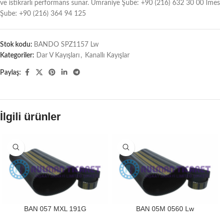
ve istikrarlı performans sunar. Ümraniye Şube: +90 (216) 632 30 00 İmes
Şube: +90 (216) 364 94 125
Stok kodu:
BANDO SPZ1157 Lw
Kategoriler:
Dar V Kayışları
,
Kanallı Kayışlar
Paylaş:
İlgili ürünler
BAN 057 MXL 191G
BAN 05M 0560 Lw