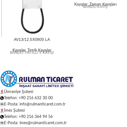
Kayışlar
,
Zaman Kayışları
BANDO KAYIŞ
AV13/12,5X0800 LA
Kayışlar
,
Tırtıllı Kayışlar
BANDO TIRTILLI V KAYIŞI
Ümraniye Şubesi
Telefon: +90 216 632 30 00
E-Posta: info@rulmanticaret.com.tr
İmes Şubesi
Telefon: +90 216 364 94 56
E-Posta: imes@rulmanticaret.com.tr