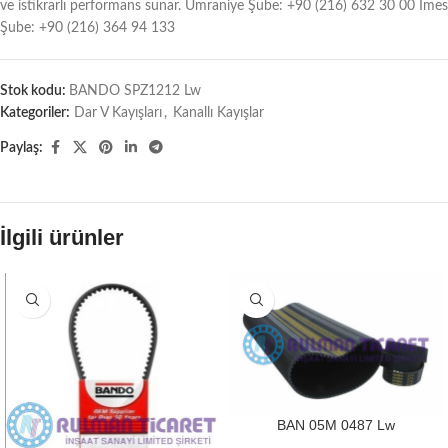
ve istikrarlı performans sunar. Ümraniye Şube: +90 (216) 632 30 00 İmes
Şube: +90 (216) 364 94 133
Stok kodu:
BANDO SPZ1212 Lw
Kategoriler:
Dar V Kayışları
,
Kanallı Kayışlar
Paylaş:
İlgili ürünler
BAN 05M 0487 Lw