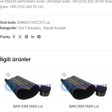
ve istikrarlı performans sunar. Ümraniye Şube: +90 (216) 632 30 00 İmes
Şube: +90 (216) 364 94 161
Stok kodu:
BANDO SPZ1375 Lw
Kategoriler:
Dar V Kayışları
,
Kanallı Kayışlar
Paylaş:
İlgili ürünler
BAN 03M 0650 Lw
BAN 05M 0500 Lw