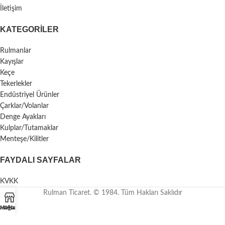
İletişim
KATEGORILER
Rulmanlar
Kayışlar
Keçe
Tekerlekler
Endüstriyel Ürünler
Çarklar/Volanlar
Denge Ayakları
Kulplar/Tutamaklar
Menteşe/Kilitler
FAYDALI SAYFALAR
KVKK
Rulman Ticaret. © 1984. Tüm Hakları Saklıdır
asayfa
Mağaza
Whatsapp