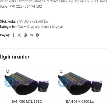
ve istikrarlı performans sunar. Ümraniye Şube: +90 (216) 632 30 00 İmes
Şube: +90 (216) 364 94 182
Stok kodu:
BANDO SPZ1560 Lw
Kategoriler:
Dar V Kayışları
,
Kanallı Kayışlar
Paylaş:
İlgili ürünler
BAN 050 MXL 191G
BAN 05M 0500 Lw