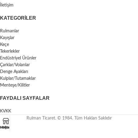
İletişim
KATEGORILER
Rulmanlar
Kayışlar
Keçe
Tekerlekler
Endüstriyel Ürünler
Çarklar/Volanlar
Denge Ayakları
Kulplar/Tutamaklar
Menteşe/Kilitler
FAYDALI SAYFALAR
KVKK
Rulman Ticaret. © 1984. Tüm Hakları Saklıdır
asayfa
Mağaza
Whatsapp