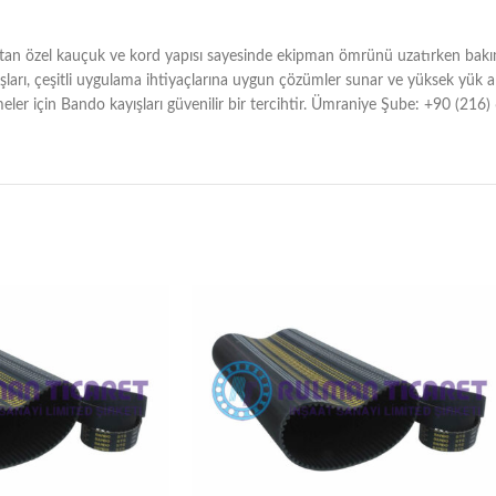
ltan özel kauçuk ve kord yapısı sayesinde ekipman ömrünü uzatırken bakım v
ları, çeşitli uygulama ihtiyaçlarına uygun çözümler sunar ve yüksek yük a
meler için Bando kayışları güvenilir bir tercihtir. Ümraniye Şube: +90 (2