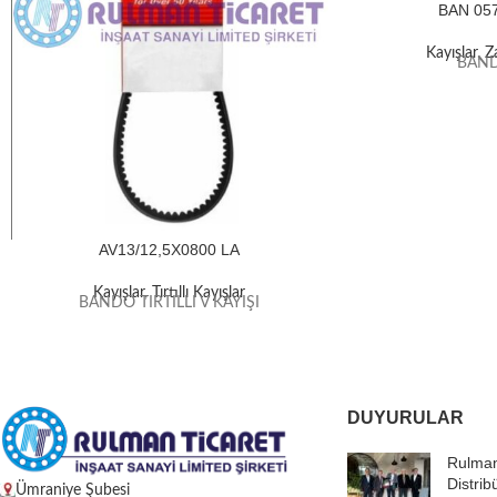
BAN 05
Kayışlar
,
Z
BAND
AV13/12,5X0800 LA
Kayışlar
,
Tırtıllı Kayışlar
BANDO TIRTILLI V KAYIŞI
DUYURULAR
Rulman
Distrib
Ümraniye Şubesi