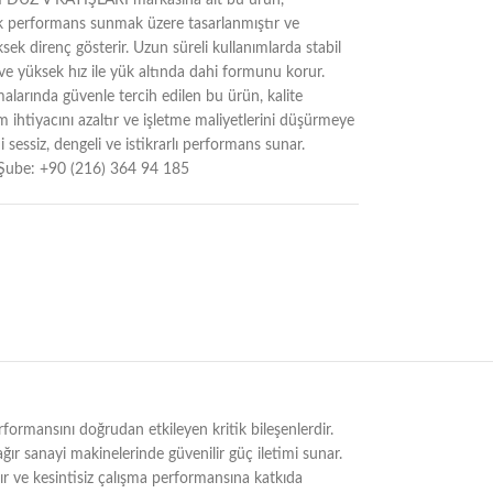
Z V KAYIŞLARI markasına ait bu ürün,
ek performans sunmak üzere tasarlanmıştır ve
sek direnç gösterir. Uzun süreli kullanımlarda stabil
r ve yüksek hız ile yük altında dahi formunu korur.
alarında güvenle tercih edilen bu ürün, kalite
 ihtiyacını azaltır ve işletme maliyetlerini düşürmeye
 sessiz, dengeli ve istikrarlı performans sunar.
Şube: +90 (216) 364 94 185
mansını doğrudan etkileyen kritik bileşenlerdir.
ağır sanayi makinelerinde güvenilir güç iletimi sunar.
rır ve kesintisiz çalışma performansına katkıda