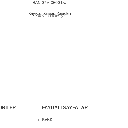
BAN 07M 0600 Lw
BAN
Kayışlar
,
Zaman Kayışları
Kayışla
BANDO KAYIŞ
B
ORILER
FAYDALI SAYFALAR
r
KVKK