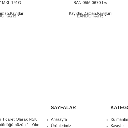
7 MXL 191G
BAN 05M 0670 Lw
aman Kayışları
Kayışlar
,
Zaman Kayışları
O KAYIŞ
BANDO KAYIŞ
SAYFALAR
KATEG
 Ticaret Olarak NSK
Anasayfa
Rulmanla
ütörlüğümüzün 1. Yılını
Ürünlerimiz
Kayışlar