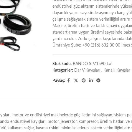
BANDO SPZ1590 Lw BANDO DAR KESİTLİ DÜ
endüstriyel güç aktarım sistemlerinde yüks
dayanıklı yapısı sayesinde aşınmaya karşı yük
çalışma sağlayarak sistem verimliliğini artırı
Makine, üretim hattı ve farklı sanayi uygulam
standartlarına uygun üretimi sayesinde bakım
yardımcı olur. Zorlu çalışma koşullarında dahi
Ümraniye Şube: +90 (216) 632 30 00 İmes 
Stok kodu:
BANDO SPZ1590 Lw
Kategoriler:
Dar V Kayışları
,
Kanallı Kayışlar
Paylaş:
otor ve endüstriyel makinelerde güç iletimini sağlayan, sistem perfor
 Bando endüstriyel kayışları; motor, jeneratör, kompresör, üretim hatları ve 
rlü kullanım sağlar, kayma riskini minimize ederek sistem verimliliğini artı