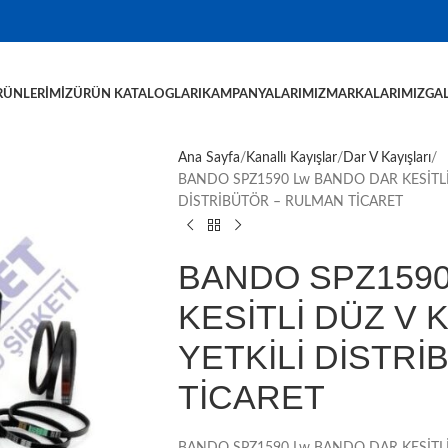
RÜNLERIMIZ
ÜRÜN KATALOGLARI
KAMPANYALARIMIZ
MARKALARIMIZ
GAL
Ana Sayfa
Kanallı Kayışlar
Dar V Kayışları
BANDO SPZ1590 Lw BANDO DAR KESİTLİ 
DİSTRİBÜTÖR – RULMAN TİCARET
BANDO SPZ1590
KESİTLİ DÜZ V 
YETKİLİ DİSTR
TİCARET