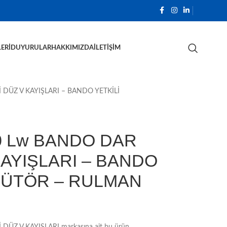
ERI
DUYURULAR
HAKKIMIZDA
İLETIŞIM
DÜZ V KAYIŞLARI – BANDO YETKİLİ
 Lw BANDO DAR
KAYIŞLARI – BANDO
İBÜTÖR – RULMAN