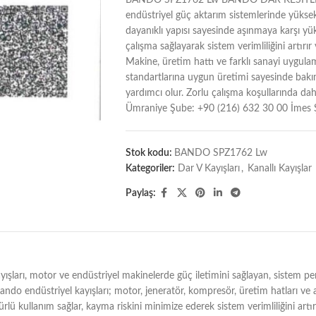
BANDO SPZ1762 Lw BANDO DAR KESİTLİ DÜ
endüstriyel güç aktarım sistemlerinde yüks
dayanıklı yapısı sayesinde aşınmaya karşı yük
çalışma sağlayarak sistem verimliliğini artırı
Makine, üretim hattı ve farklı sanayi uygulam
standartlarına uygun üretimi sayesinde bakım
yardımcı olur. Zorlu çalışma koşullarında dahi
Ümraniye Şube: +90 (216) 632 30 00 İmes 
Stok kodu:
BANDO SPZ1762 Lw
Kategoriler:
Dar V Kayışları
,
Kanallı Kayışlar
Paylaş:
otor ve endüstriyel makinelerde güç iletimini sağlayan, sistem perfor
 Bando endüstriyel kayışları; motor, jeneratör, kompresör, üretim hatları ve 
rlü kullanım sağlar, kayma riskini minimize ederek sistem verimliliğini artı