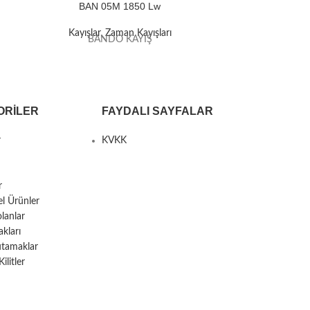
BAN 05M 1850 Lw
BAN
Kayışlar
,
Zaman Kayışları
Kayışla
BANDO KAYIŞ
B
ORILER
FAYDALI SAYFALAR
r
KVKK
r
el Ürünler
lanlar
kları
utamaklar
litler