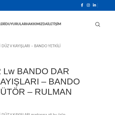
ERI
DUYURULAR
HAKKIMIZDA
İLETIŞIM
DÜZ V KAYIŞLARI – BANDO YETKİLİ
 Lw BANDO DAR
KAYIŞLARI – BANDO
İBÜTÖR – RULMAN