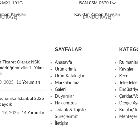
5 MXL 191G
BAN 05M 0670 Lw
aman Kayışları
Kayışlar
,
Zaman Kayışları
O KAYIŞ
BANDO KAYIŞ
SAYFALAR
KATEG
 Ticaret Olarak NSK
Anasayfa
Rulmanla
ütörlüğümüzün 1. Yılını
Ürünlerimiz
Kayışlar
k
Ürün Katalogları
Keçe
0, 2025
11 Yorumları
Markalarımız
Tekerlekle
Galeri
Endüstriy
Duyurular
Çarklar/Vo
chanika Istanbul 2025
Hakkımızda
Denge Aya
daydık
Tedarik & Lojistik
Kulplar/T
n 19, 2025
14 Yorumları
Süreçlerimiz
Menteşe/Ki
İletişim