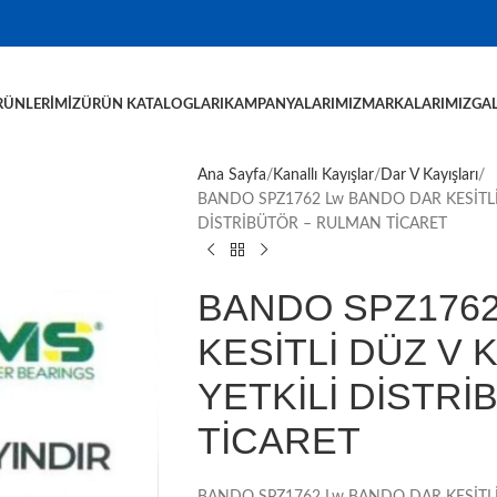
RÜNLERIMIZ
ÜRÜN KATALOGLARI
KAMPANYALARIMIZ
MARKALARIMIZ
GAL
Ana Sayfa
Kanallı Kayışlar
Dar V Kayışları
BANDO SPZ1762 Lw BANDO DAR KESİTLİ 
DİSTRİBÜTÖR – RULMAN TİCARET
BANDO SPZ1762
KESİTLİ DÜZ V 
YETKİLİ DİSTR
TİCARET