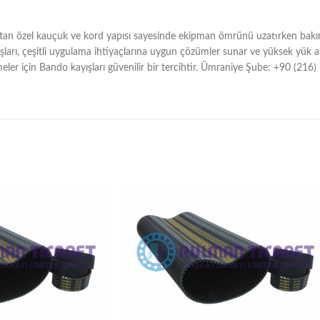
ltan özel kauçuk ve kord yapısı sayesinde ekipman ömrünü uzatırken bakım v
ları, çeşitli uygulama ihtiyaçlarına uygun çözümler sunar ve yüksek yük a
meler için Bando kayışları güvenilir bir tercihtir. Ümraniye Şube: +90 (2