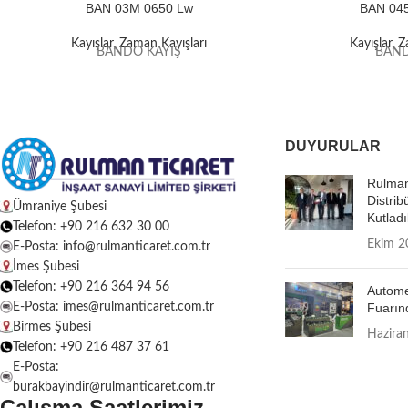
BAN 03M 0650 Lw
BAN 04
Kayışlar
,
Zaman Kayışları
Kayışlar
,
Z
BANDO KAYIŞ
BAND
DUYURULAR
Rulman
Distrib
Ümraniye Şubesi
Kutladı
Telefon: +90 216 632 30 00
Ekim 2
E-Posta: info@rulmanticaret.com.tr
İmes Şubesi
Telefon: +90 216 364 94 56
Autome
E-Posta: imes@rulmanticaret.com.tr
Fuarın
Birmes Şubesi
Hazira
Telefon: +90 216 487 37 61
E-Posta:
burakbayindir@rulmanticaret.com.tr
Çalışma Saatlerimiz