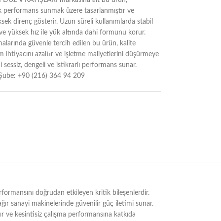
Z V KAYIŞLARI markasına ait bu ürün,
ek performans sunmak üzere tasarlanmıştır ve
sek direnç gösterir. Uzun süreli kullanımlarda stabil
r ve yüksek hız ile yük altında dahi formunu korur.
alarında güvenle tercih edilen bu ürün, kalite
 ihtiyacını azaltır ve işletme maliyetlerini düşürmeye
 sessiz, dengeli ve istikrarlı performans sunar.
Şube: +90 (216) 364 94 209
mansını doğrudan etkileyen kritik bileşenlerdir.
ağır sanayi makinelerinde güvenilir güç iletimi sunar.
rır ve kesintisiz çalışma performansına katkıda