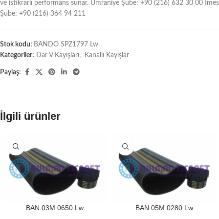
ve istikrarlı performans sunar. Ümraniye Şube: +90 (216) 632 30 00 İmes
Şube: +90 (216) 364 94 211
Stok kodu:
BANDO SPZ1797 Lw
Kategoriler:
Dar V Kayışları
,
Kanallı Kayışlar
Paylaş:
İlgili ürünler
BAN 03M 0650 Lw
BAN 05M 0280 Lw