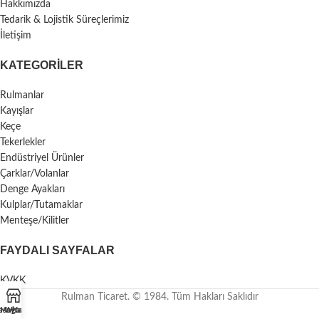
Hakkımızda
Tedarik & Lojistik Süreçlerimiz
İletişim
KATEGORILER
Rulmanlar
Kayışlar
Keçe
Tekerlekler
Endüstriyel Ürünler
Çarklar/Volanlar
Denge Ayakları
Kulplar/Tutamaklar
Menteşe/Kilitler
FAYDALI SAYFALAR
KVKK
Rulman Ticaret. © 1984. Tüm Hakları Saklıdır
asayfa
Mağaza
Whatsapp