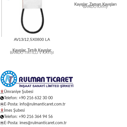
Kayışlar
,
Zaman Kayışları
BANDO KAYIŞ
AV13/12,5X0800 LA
Kayışlar
,
Tırtıllı Kayışlar
BANDO TIRTILLI V KAYIŞI
Ümraniye Şubesi
Telefon: +90 216 632 30 00
E-Posta: info@rulmanticaret.com.tr
İmes Şubesi
Telefon: +90 216 364 94 56
E-Posta: imes@rulmanticaret.com.tr