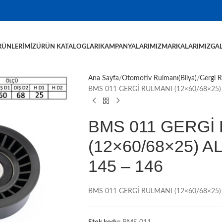
RÜNLERIMIZ
ÜRÜN KATALOGLARI
KAMPANYALARIMIZ
MARKALARIMIZ
GAL
Ana Sayfa
Otomotiv Rulmanı(Bilya)
Gergi 
BMS 011 GERGİ RULMANI (12×60/68×25) 
BMS 011 GERGİ
(12×60/68×25) A
145 – 146
BMS 011 GERGİ RULMANI (12×60/68×25) 