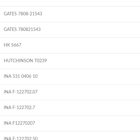
GATES 7808-21543
GATES 780821543
HK S667
HUTCHINSON T0239
INA 531 0406 10
INA F-122702.07
INA F-122702.7
INA F12270207
INA F-122702.50