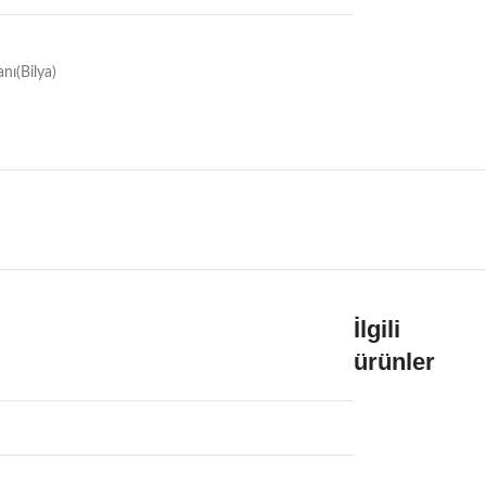
ı(Bilya)
İlgili
ürünler
G
G
G
G
G
A
A
A
A
A
T
T
T
T
T