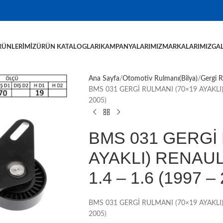
RÜNLERIMIZ
ÜRÜN KATALOGLARI
KAMPANYALARIMIZ
MARKALARIMIZ
GAL
Ana Sayfa
Otomotiv Rulmanı(Bilya)
Gergi 
BMS 031 GERGİ RULMANI (70×19 AYAKLI) 
2005)
BMS 031 GERGİ 
AYAKLI) RENAUL
1.4 – 1.6 (1997 –
BMS 031 GERGİ RULMANI (70×19 AYAKLI) 
2005)