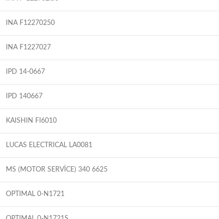
INA F12270250
INA F1227027
IPD 14-0667
IPD 140667
KAISHIN FI6010
LUCAS ELECTRICAL LA0081
MS (MOTOR SERVİCE) 340 6625
OPTIMAL 0-N1721
OPTIMAL 0-N1721S