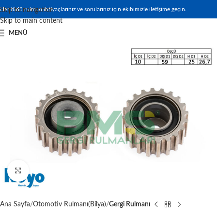
Her türlü rulman ihtiyaçlarınız ve sorularınız için ekibimizle iletişime geçin.
Skip to navigation
Skip to main content
MENÜ
Büyütmek için tıklayın
Ana Sayfa
Otomotiv Rulmanı(Bilya)
Gergi Rulmanı