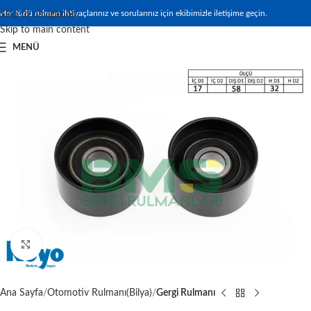
Her türlü rulman ihtiyaçlarınız ve sorularınız için ekibimizle iletişime geçin.
Skip to navigation
Skip to main content
MENÜ
Büyütmek için tıklayın
Ana Sayfa
Otomotiv Rulmanı(Bilya)
Gergi Rulmanı