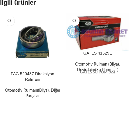
İlgili ürünler
GATES 41529E
Otomotiv Rulmanı(Bilya)
,
Devirdaim(Su Pompası)
GATES SU POMPASI
FAG 520487 Direksiyon
Rulmanı
Otomotiv Rulmanı(Bilya)
,
Diğer
Parçalar