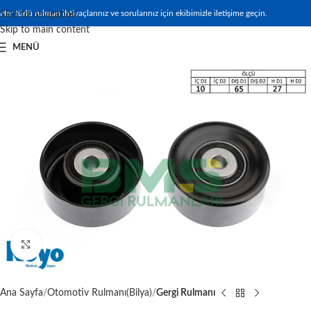
Her türlü rulman ihtiyaçlarınız ve sorularınız için ekibimizle iletişime geçin.
Skip to navigation
Skip to main content
MENÜ
Büyütmek için tıklayın
Ana Sayfa
Otomotiv Rulmanı(Bilya)
Gergi Rulmanı