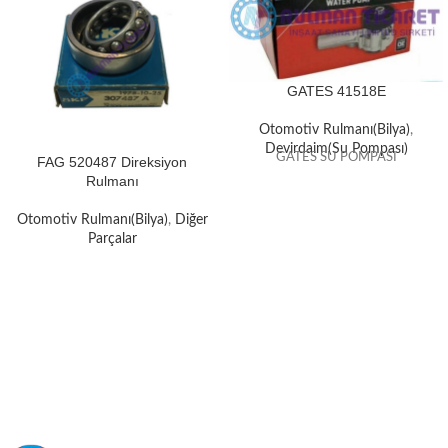
GATES 41518E
Otomotiv Rulmanı(Bilya)
,
Devirdaim(Su Pompası)
GATES SU POMPASI
FAG 520487 Direksiyon
Rulmanı
Otomotiv Rulmanı(Bilya)
,
Diğer
Parçalar