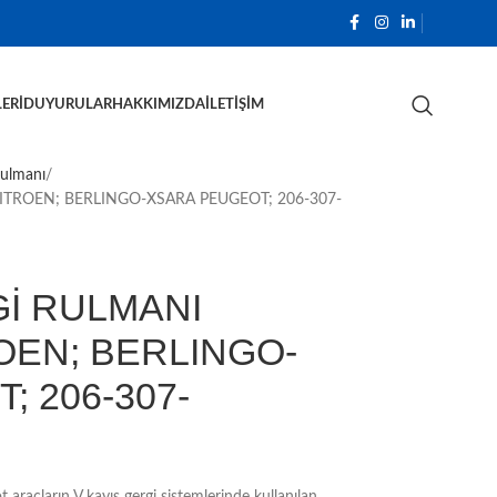
ERI
DUYURULAR
HAKKIMIZDA
İLETIŞIM
Rulmanı
CITROEN; BERLINGO-XSARA PEUGEOT; 206-307-
Gİ RULMANI
ROEN; BERLINGO-
 206-307-