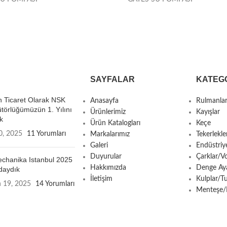
SAYFALAR
KATEG
 Ticaret Olarak NSK
Anasayfa
Rulmanla
ütörlüğümüzün 1. Yılını
Ürünlerimiz
Kayışlar
k
Ürün Katalogları
Keçe
0, 2025
11 Yorumları
Markalarımız
Tekerlekle
Galeri
Endüstriy
Duyurular
Çarklar/Vo
chanika Istanbul 2025
Hakkımızda
Denge Aya
daydık
İletişim
Kulplar/T
n 19, 2025
14 Yorumları
Menteşe/Ki