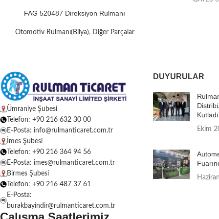
FAG 520487 Direksiyon Rulmanı
Otomotiv Rulmanı(Bilya)
,
Diğer Parçalar
DUYURULAR
Rulman
Distrib
Ümraniye Şubesi
Kutladı
Telefon: +90 216 632 30 00
Ekim 2
E-Posta: info@rulmanticaret.com.tr
İmes Şubesi
Telefon: +90 216 364 94 56
Autome
E-Posta: imes@rulmanticaret.com.tr
Fuarın
Birmes Şubesi
Hazira
Telefon: +90 216 487 37 61
E-Posta:
burakbayindir@rulmanticaret.com.tr
Çalışma Saatlerimiz