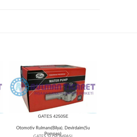
GATES 42505E
GA
Otomotiv Rulmanı(Bilya)
,
Devirdaim(Su
Otomotiv Rulm
Pompası)
GATES SU POMPASI
GATE