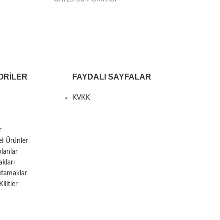
ORILER
FAYDALI SAYFALAR
r
KVKK
r
el Ürünler
lanlar
kları
utamaklar
litler