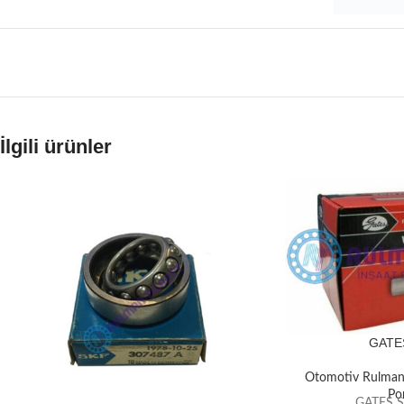
İlgili ürünler
GATE
Otomotiv Rulmanı
Po
GATES 