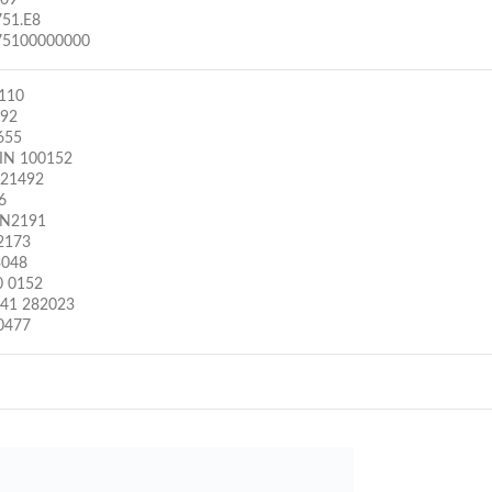
609
51.E8
75100000000
110
392
655
EIN 100152
321492
6
-N2191
2173
3048
 0152
41 282023
0477