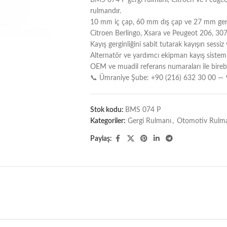
BMS 074 P gergi rulmanı, Citroen ve Peugeot 
rulmandır.
10 mm iç çap, 60 mm dış çap ve 27 mm genişl
Citroen Berlingo, Xsara ve Peugeot 206, 307
Kayış gerginliğini sabit tutarak kayışın sessiz
Alternatör ve yardımcı ekipman kayış sistem
OEM ve muadil referans numaraları ile bireb
📞 Ümraniye Şube: +90 (216) 632 30 00 — 
Stok kodu:
BMS 074 P
Kategoriler:
Gergi Rulmanı
,
Otomotiv Rulman
Paylaş: