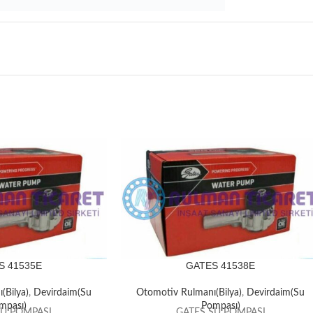
S 41535E
GATES 41538E
(Bilya)
,
Devirdaim(Su
Otomotiv Rulmanı(Bilya)
,
Devirdaim(Su
mpası)
Pompası)
SU POMPASI
GATES SU POMPASI