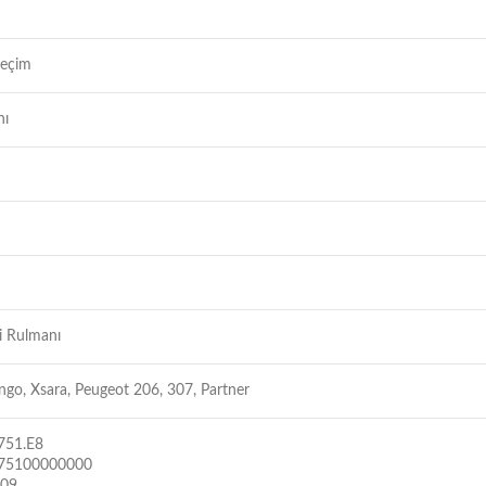
seçim
nı
i Rulmanı
ingo, Xsara, Peugeot 206, 307, Partner
751.E8
75100000000