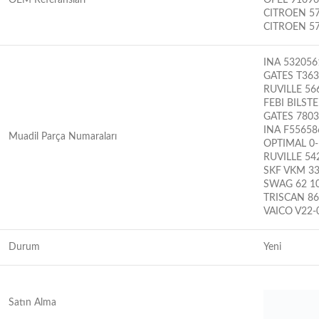
OEM Referansları
OPEL 9109
CITROEN 57
CITROEN 5
INA 532056
GATES T36
RUVILLE 56
FEBI BILST
GATES 780
INA F55658
Muadil Parça Numaraları
OPTIMAL 0
RUVILLE 54
SKF VKM 3
SWAG 62 10
TRISCAN 86
VAICO V22-
Durum
Yeni
Satın Alma