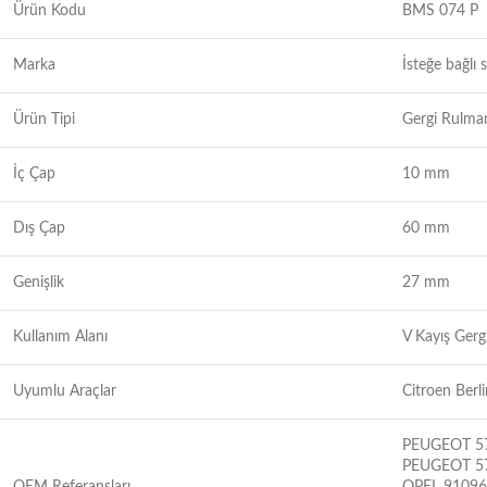
Ürün Kodu
BMS 074 P
Marka
İsteğe bağlı 
Ürün Tipi
Gergi Rulma
İç Çap
10 mm
Dış Çap
60 mm
Genişlik
27 mm
Kullanım Alanı
V Kayış Gerg
Uyumlu Araçlar
Citroen Berl
PEUGEOT 5
PEUGEOT 5