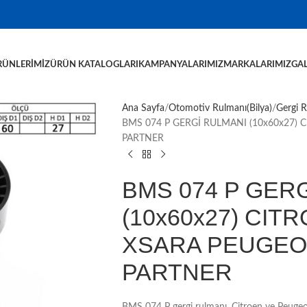
RÜNLERIMIZ
ÜRÜN KATALOGLARI
KAMPANYALARIMIZ
MARKALARIMIZ
GAL
Ana Sayfa
Otomotiv Rulmanı(Bilya)
Gergi 
BMS 074 P GERGİ RULMANI (10x60x27) 
PARTNER
BMS 074 P GER
(10x60x27) CIT
XSARA PEUGEOT;
PARTNER