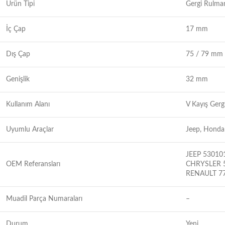
Ürün Tipi
Gergi Rulman
İç Çap
17 mm
Dış Çap
75 / 79 mm
Genişlik
32 mm
Kullanım Alanı
V Kayış Gerg
Uyumlu Araçlar
Jeep, Honda 
JEEP 53010
OEM Referansları
CHRYSLER 
RENAULT 7
Muadil Parça Numaraları
–
Durum
Yeni