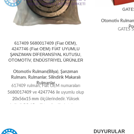
GATE
Otomotiv Rulmanı
Po
GATES 
617409 5680017409 (Fiat OEM),
4247746 (Fiat OEM) FİAT UYUMLU
ŞANZIMAN DİFERANSİYAL KUTUSU,
OTOMOTİV, ENDÜSTRİYEL ÜRÜNLER
Otomotiv Rulmanı(Bilya)
,
Şanzıman
Rulmanı
,
Rulmanlar
,
Silindirik Makaralı
Rulmanlar
617409 rulman, Fiat OEM numaraları
5680017409
ve
4247746
ile uyumlu olup
20x56x15 mm
ölçülerindedir. Yüksek
kaliteli
GCr15 çelikten
üretilmiş tek sıra
silindirik makaralı yapısı sayesinde
şanzıman ve diferansiyel kutularında uzun
ömürlü ve güvenilir performans sunar.
DUYURULAR
Hem
otomotiv sektöründe
hem de