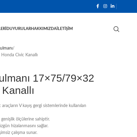
ERI
DUYURULAR
HAKKIMIZDA
İLETIŞIM
Rulmanı
Honda Civic Kanallı
ulmanı 17×75/79×32
 Kanallı
raçların V kayış gergi sistemlerinde kullanılan
işlik ölçülerine sahiptir.
üzgün hizalanmasını sağlar.
eşimsiz çalışma sunar.