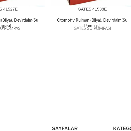
S 41527E
GATES 41538E
(Bilya)
,
Devirdaim(Su
Otomotiv Rulmanı(Bilya)
,
Devirdaim(Su
mpası)
Pompası)
SU POMPASI
GATES SU POMPASI
SAYFALAR
KATEG