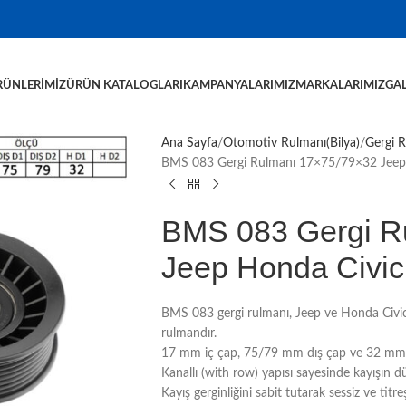
RÜNLERIMIZ
ÜRÜN KATALOGLARI
KAMPANYALARIMIZ
MARKALARIMIZ
GAL
Ana Sayfa
Otomotiv Rulmanı(Bilya)
Gergi 
BMS 083 Gergi Rulmanı 17×75/79×32 Jeep 
BMS 083 Gergi R
Jeep Honda Civic
BMS 083 gergi rulmanı, Jeep ve Honda Civic a
rulmandır.
17 mm iç çap, 75/79 mm dış çap ve 32 mm gen
Kanallı (with row) yapısı sayesinde kayışın d
Kayış gerginliğini sabit tutarak sessiz ve titr