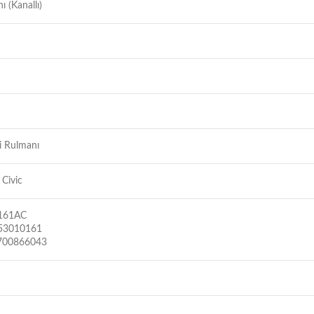
ı (Kanallı)
i Rulmanı
Civic
161AC
53010161
700866043