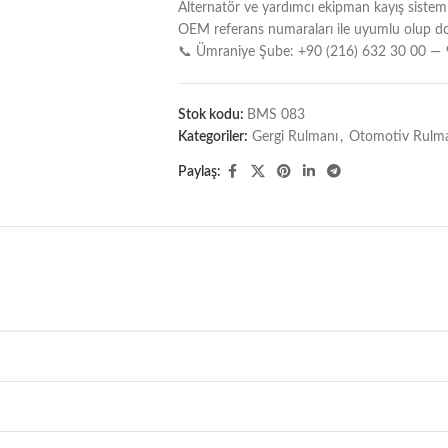
Alternatör ve yardımcı ekipman kayış sisteml
OEM referans numaraları ile uyumlu olup doğ
📞 Ümraniye Şube: +90 (216) 632 30 00 — 
Stok kodu:
BMS 083
Kategoriler:
Gergi Rulmanı
,
Otomotiv Rulman
Paylaş: