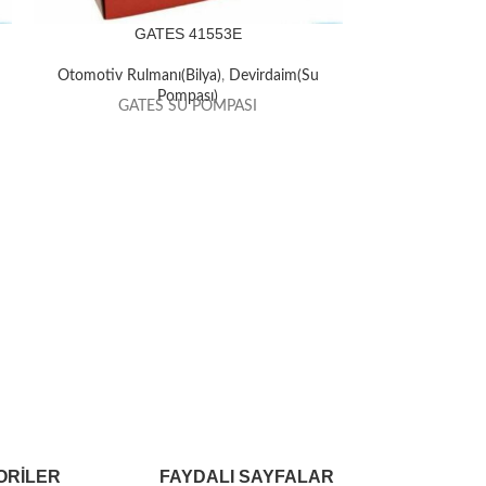
GATES 41553E
GA
Otomotiv Rulmanı(Bilya)
,
Devirdaim(Su
Otomotiv Rulm
Pompası)
GATES SU POMPASI
GATE
ORILER
FAYDALI SAYFALAR