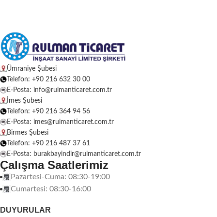
kutularında uzun ömürlü ve
güvenilir performans sunar. Hem
otomotiv sektöründe
hem de
endüstriyel makinelerde
yaygın
olarak kullanılmakta olup yüksek
dayanım, sessiz çalışma ve tam
OEM uyumluluğu ile öne çıkar.
Ümraniye Şubesi
Ümraniye Şube: +90 (216) 632
Telefon: +90 216 632 30 00
30 00, İmes Şube: +90 (216) 364
E-Posta: info@rulmanticaret.com.tr
94 56: +90 (216) 364 94 56
İmes Şubesi
Telefon: +90 216 364 94 56
E-Posta: imes@rulmanticaret.com.tr
Birmes Şubesi
Telefon: +90 216 487 37 61
E-Posta: burakbayindir@rulmanticaret.com.tr
Çalışma Saatlerimiz
Pazartesi-Cuma: 08:30-19:00
Cumartesi: 08:30-16:00
DUYURULAR