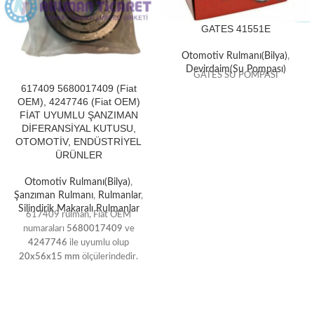
GATES 41551E
Otomotiv Rulmanı(Bilya)
,
Devirdaim(Su Pompası)
GATES SU POMPASI
617409 5680017409 (Fiat
OEM), 4247746 (Fiat OEM)
FİAT UYUMLU ŞANZIMAN
DİFERANSİYAL KUTUSU,
OTOMOTİV, ENDÜSTRİYEL
ÜRÜNLER
Otomotiv Rulmanı(Bilya)
,
Şanzıman Rulmanı
,
Rulmanlar
,
Silindirik Makaralı Rulmanlar
617409 rulman, Fiat OEM
numaraları
5680017409
ve
4247746
ile uyumlu olup
20x56x15 mm
ölçülerindedir.
Yüksek kaliteli
GCr15 çelikten
üretilmiş tek sıra silindirik
makaralı yapısı sayesinde
şanzıman ve diferansiyel