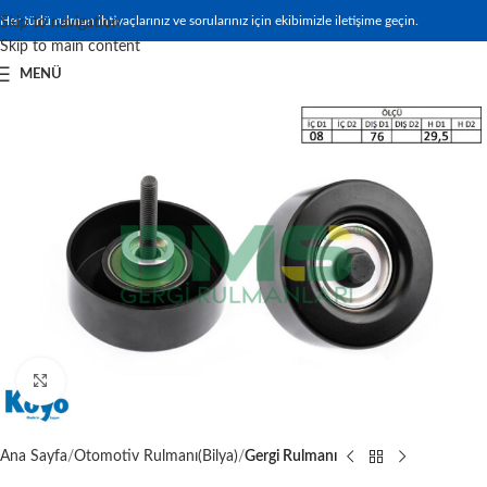
Her türlü rulman ihtiyaçlarınız ve sorularınız için ekibimizle iletişime geçin.
Skip to navigation
Skip to main content
MENÜ
Büyütmek için tıklayın
Ana Sayfa
Otomotiv Rulmanı(Bilya)
Gergi Rulmanı