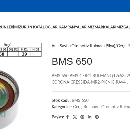
RÜNLERIMIZ
ÜRÜN KATALOGLARI
KAMPANYALARIMIZ
MARKALARIMIZ
GAL
Ana Sayfa
Otomotiv Rulmanı(Bilya)
Gergi 
BMS 650
BMS 650 BMS GERGİ RULMANI (12x58x2
CORONA-CRESSIDA-MR2-PICNIC-RAV4 ,
Stok kodu:
BMS 650
Kategoriler:
Gergi Rulmanı
,
Otomotiv Rulman
Paylaş: