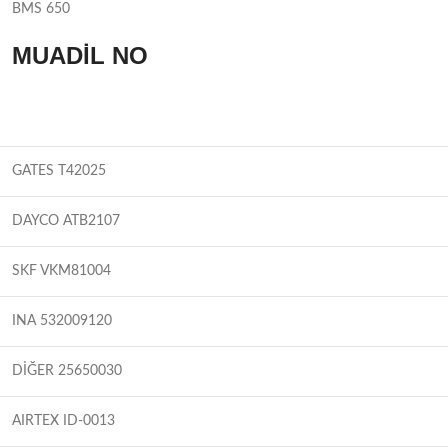
BMS 650
MUADİL NO
GATES T42025
DAYCO ATB2107
SKF VKM81004
INA 532009120
DİĞER 25650030
AIRTEX ID-0013