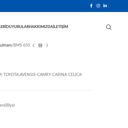
ERI
DUYURULAR
HAKKIMIZDA
İLETIŞIM
Rulmanı
BMS 650
9) TOYOTA;AVENSIS-CAMRY-CARINA-CELICA-
ı(Bilya)