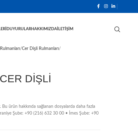
ERI
DUYURULAR
HAKKIMIZDA
İLETIŞIM
 Rulmanları
Cer Dişli Rulmanları
CER DİŞLİ
. Bu ürün hakkında sağlanan dosyalarda daha fazla
Ümraniye Şube: +90 (216) 632 30 00 • İmes Şube: +90