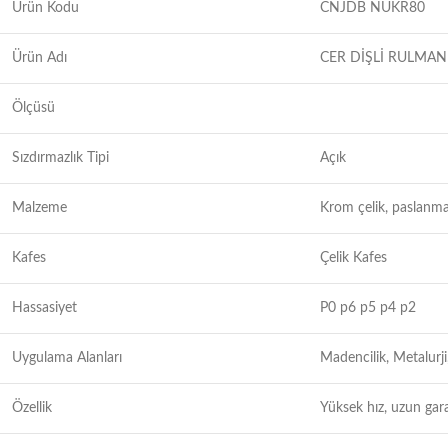
Ürün Kodu
CNJDB NUKR80
Ürün Adı
CER DİŞLİ RULMAN
Ölçüsü
Sızdırmazlık Tipi
Açık
Malzeme
Krom çelik, paslanma
Kafes
Çelik Kafes
Hassasiyet
P0 p6 p5 p4 p2
Uygulama Alanları
Madencilik, Metalurji
Özellik
Yüksek hız, uzun gar