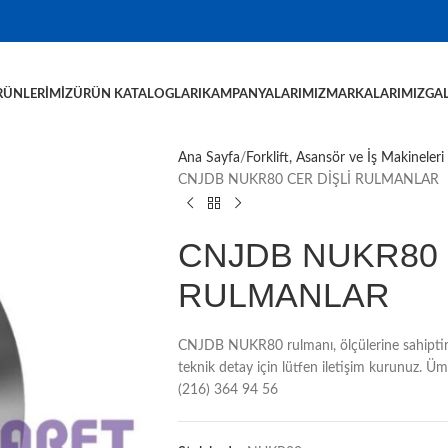
RÜNLERIMIZ
ÜRÜN KATALOGLARI
KAMPANYALARIMIZ
MARKALARIMIZ
GAL
Ana Sayfa
Forklift, Asansör ve İş Makineleri
CNJDB NUKR80 CER DİŞLİ RULMANLAR
CNJDB NUKR80 
RULMANLAR
CNJDB NUKR80 rulmanı, ölçülerine sahiptir
teknik detay için lütfen iletişim kurunuz. 
(216) 364 94 56