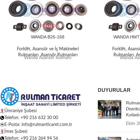
WANDA B26-168
WANDA HMT
Forklift, Asansör ve İş Makineleri
Forklift, Asans
Rulmanları
,
Asansör Rulmanları
Rulmanları
,
A
Wanda Asansör Rulmanı
Wanda Asa
DUYURULAR
Rulman
Distrib
Ümraniye Şubesi
Kutladı
Telefon: +90 216 632 30 00
Ekim 2
E-Posta: info@rulmanticaret.com.tr
İmes Şubesi
Telefon: +90 216 364 94 56
Autome