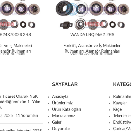
R24X70X26 2RS
WANDA LRQ24/62-2RS
ör ve İş Makineleri
Forklift, Asansör ve İş Makineleri
sansör Rulmanları
Rulmanları
,
Asansör Rulmanları
nsör Rulmanı
Wanda Asansör Rulmanı
SAYFALAR
KATEG
 Ticaret Olarak NSK
Anasayfa
Rulmanla
ütörlüğümüzün 1. Yılını
Ürünlerimiz
Kayışlar
k
Ürün Katalogları
Keçe
0, 2025
11 Yorumları
Markalarımız
Tekerlekle
Galeri
Endüstriy
Duyurular
Çarklar/Vo
chanika Istanbul 2025