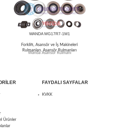
WANDA MG17R7-1M1
WAND
Forklift, Asansör ve İş Makineleri
Forklift, A
Rulmanları
,
Asansör Rulmanları
Rulmanlar
Wanda Asansör Rulmanı
Wanda 
ORILER
FAYDALI SAYFALAR
r
KVKK
r
el Ürünler
lanlar