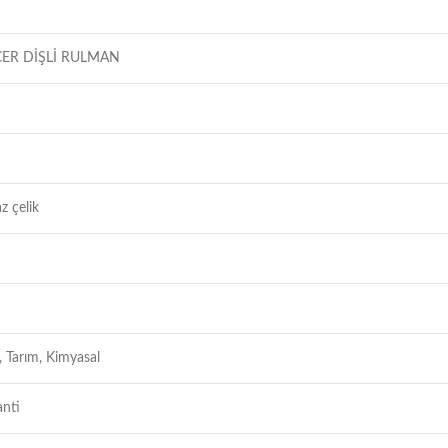
CER DİŞLİ RULMAN
z çelik
, Tarım, Kimyasal
anti