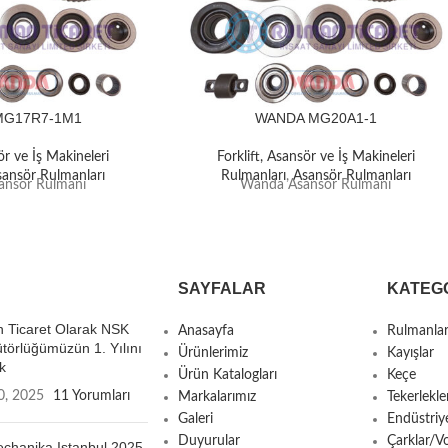
MG17R7-1M1
WANDA MG20A1-1
ör ve İş Makineleri
Forklift, Asansör ve İş Makineleri
sansör Rulmanları
Rulmanları
,
Asansör Rulmanları
nsör Rulmanı
Wanda Asansör Rulmanı
SAYFALAR
KATEG
 Ticaret Olarak NSK
Anasayfa
Rulmanla
ütörlüğümüzün 1. Yılını
Ürünlerimiz
Kayışlar
k
Ürün Katalogları
Keçe
0, 2025
11 Yorumları
Markalarımız
Tekerlekle
Galeri
Endüstriy
Duyurular
Çarklar/Vo
chanika Istanbul 2025