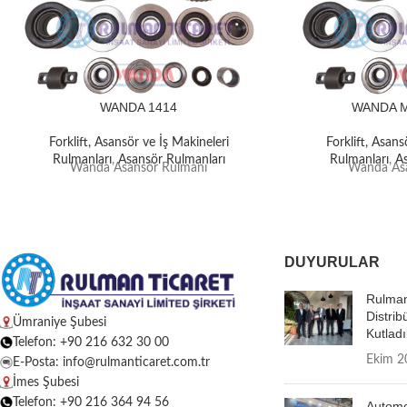
WANDA 1414
WANDA 
Forklift, Asansör ve İş Makineleri
Forklift, Asans
Rulmanları
,
Asansör Rulmanları
Rulmanları
,
A
Wanda Asansör Rulmanı
Wanda Asa
DUYURULAR
Rulman
Distrib
Ümraniye Şubesi
Kutladı
Telefon: +90 216 632 30 00
Ekim 2
E-Posta: info@rulmanticaret.com.tr
İmes Şubesi
Telefon: +90 216 364 94 56
Autome