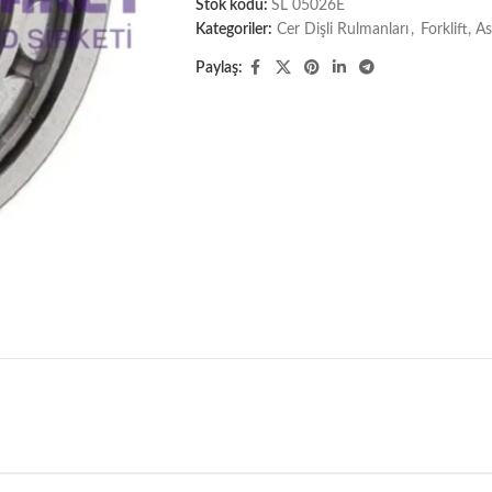
Stok kodu:
SL 05026E
Kategoriler:
Cer Dişli Rulmanları
,
Forklift, 
Paylaş: