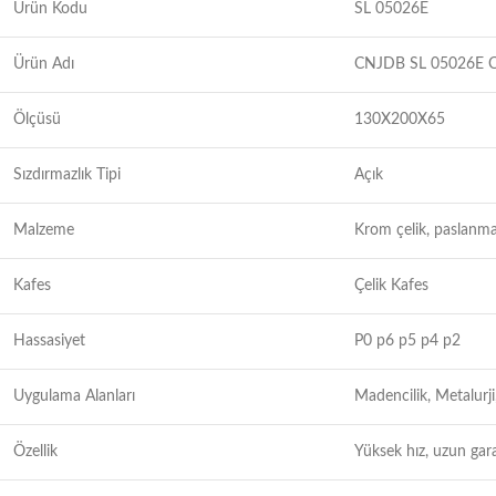
Ürün Kodu
SL 05026E
Ürün Adı
CNJDB SL 05026E 
Ölçüsü
130X200X65
Sızdırmazlık Tipi
Açık
Malzeme
Krom çelik, paslanma
Kafes
Çelik Kafes
Hassasiyet
P0 p6 p5 p4 p2
Uygulama Alanları
Madencilik, Metalurji
Özellik
Yüksek hız, uzun gar