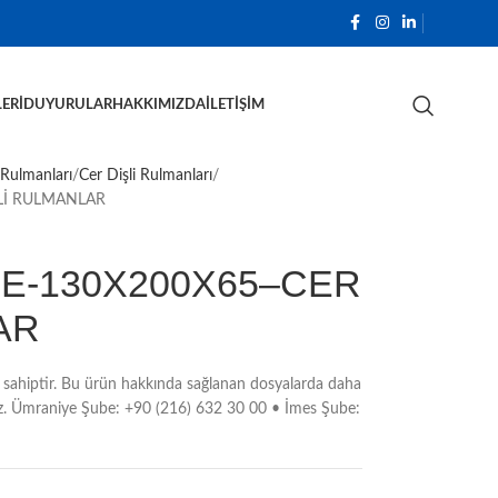
ERI
DUYURULAR
HAKKIMIZDA
İLETIŞIM
 Rulmanları
Cer Dişli Rulmanları
Lİ RULMANLAR
6E-130X200X65–CER
AR
sahiptir. Bu ürün hakkında sağlanan dosyalarda daha
unuz. Ümraniye Şube: +90 (216) 632 30 00 • İmes Şube: