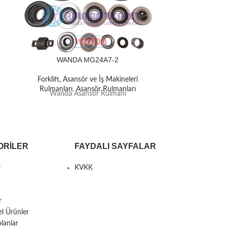
WANDA MG24A7-2
WAN
Forklift, Asansör ve İş Makineleri
Forklift, A
Rulmanları
,
Asansör Rulmanları
Rulmanlar
Wanda Asansör Rulmanı
Wanda 
ORILER
FAYDALI SAYFALAR
r
KVKK
r
el Ürünler
lanlar