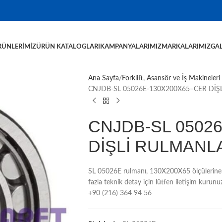
RÜNLERIMIZ
ÜRÜN KATALOGLARI
KAMPANYALARIMIZ
MARKALARIMIZ
GAL
Ana Sayfa
Forklift, Asansör ve İş Makineleri
CNJDB-SL 05026E-130X200X65–CER DİŞ
CNJDB-SL 0502
DİŞLİ RULMANL
SL 05026E rulmanı, 130X200X65 ölçülerine 
fazla teknik detay için lütfen iletişim kur
+90 (216) 364 94 56