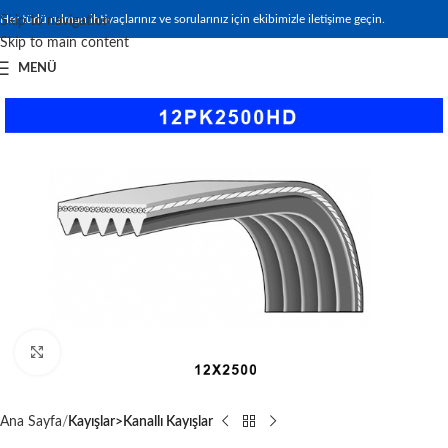
Her türlü rulman ihtiyaçlarınız ve sorularınız için ekibimizle iletişime geçin.
Skip to navigation
Skip to main content
MENÜ
Büyütmek için tıklayın
Ana Sayfa
Kayışlar>Kanallı Kayışlar