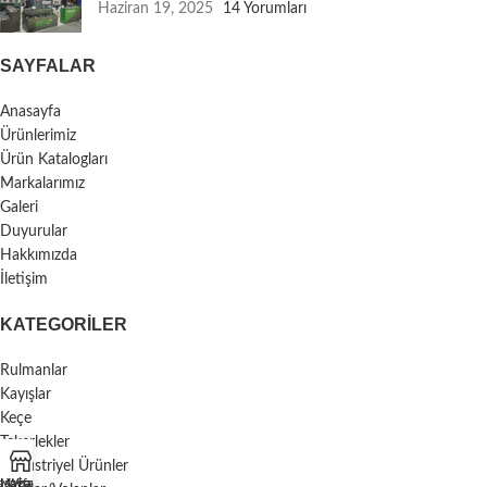
Haziran 19, 2025
14 Yorumları
SAYFALAR
Anasayfa
Ürünlerimiz
Ürün Katalogları
Markalarımız
Galeri
Duyurular
Hakkımızda
İletişim
KATEGORILER
Rulmanlar
Kayışlar
Keçe
Tekerlekler
Endüstriyel Ürünler
asayfa
Mağaza
Whatsapp