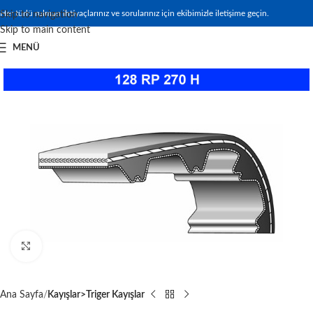
Her türlü rulman ihtiyaçlarınız ve sorularınız için ekibimizle iletişime geçin.
Skip to navigation
Skip to main content
MENÜ
Büyütmek için tıklayın
Ana Sayfa
Kayışlar>Triger Kayışlar