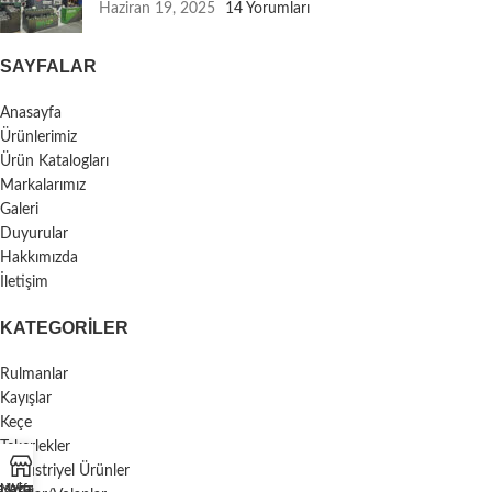
Haziran 19, 2025
14 Yorumları
SAYFALAR
Anasayfa
Ürünlerimiz
Ürün Katalogları
Markalarımız
Galeri
Duyurular
Hakkımızda
İletişim
KATEGORILER
Rulmanlar
Kayışlar
Keçe
Tekerlekler
Endüstriyel Ürünler
asayfa
Mağaza
Whatsapp