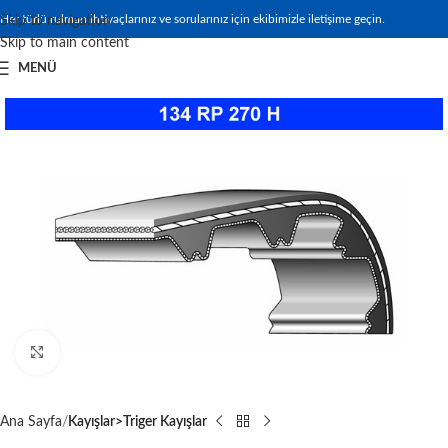
Her türlü rulman ihtiyaçlarınız ve sorularınız için ekibimizle iletişime geçin.
Skip to navigation
Skip to main content
MENÜ
Büyütmek için tıklayın
Ana Sayfa
Kayışlar>Triger Kayışlar