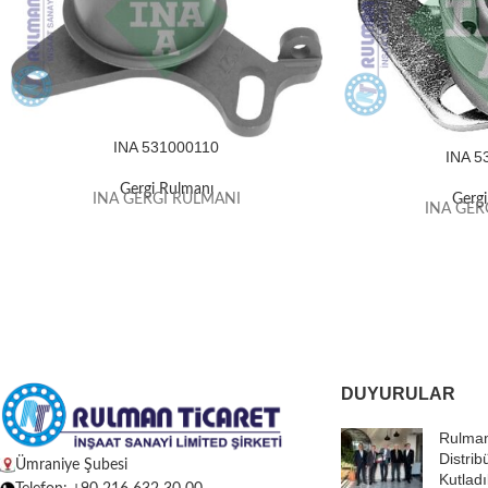
INA 531000110
INA 5
Gergi Rulmanı
INA GERGİ RULMANI
Gerg
INA GER
DUYURULAR
Rulman
Distrib
Ümraniye Şubesi
Kutladı