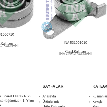
31000710
INA 531001010
i Rulmanı
Gİ RULMANI
Gergi Rulmanı
INA GERGİ RULMANI
SAYFALAR
KATEG
 Ticaret Olarak NSK
Anasayfa
Rulmanla
ütörlüğümüzün 1. Yılını
Ürünlerimiz
Kayışlar
k
Ürün Katalogları
Keçe