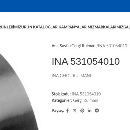
RÜNLERIMIZ
ÜRÜN KATALOGLARI
KAMPANYALARIMIZ
MARKALARIMIZ
GAL
Ana Sayfa
Gergi Rulmanı
INA 531054010
INA 531054010
INA GERGİ RULMANI
Stok kodu:
INA 531054010
Kategoriler:
Gergi Rulmanı
Paylaş: