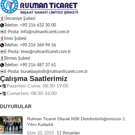
Ümraniye Şubesi
Telefon: +90 216 632 30 00
E-Posta: info@rulmanticaret.com.tr
İmes Şubesi
Telefon: +90 216 364 94 56
E-Posta: imes@rulmanticaret.com.tr
Birmes Şubesi
Telefon: +90 216 487 37 61
E-Posta: burakbayindir@rulmanticaret.com.tr
Çalışma Saatlerimiz
Pazartesi-Cuma: 08:30-19:00
Cumartesi: 08:30-16:00
DUYURULAR
Rulman Ticaret Olarak NSK Distribütörlüğümüzün 1.
Yılını Kutladık
Ekim 20, 2025
11 Yorumları