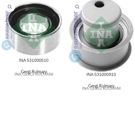
INA 531000510
Gergi Rulmanı
INA 531000910
INA GERGİ RULMANI
Gergi Rulmanı
INA GERGİ RULMANI