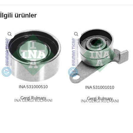
İlgili ürünler
INA 531000510
INA 531001010
Gergi Rulmanı
Gergi Rulmanı
INA GERGİ RULMANI
INA GERGİ RULMANI