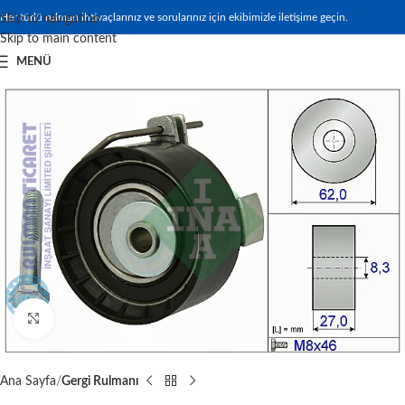
Her türlü rulman ihtiyaçlarınız ve sorularınız için ekibimizle iletişime geçin.
Skip to navigation
Skip to main content
MENÜ
Büyütmek için tıklayın
Ana Sayfa
Gergi Rulmanı