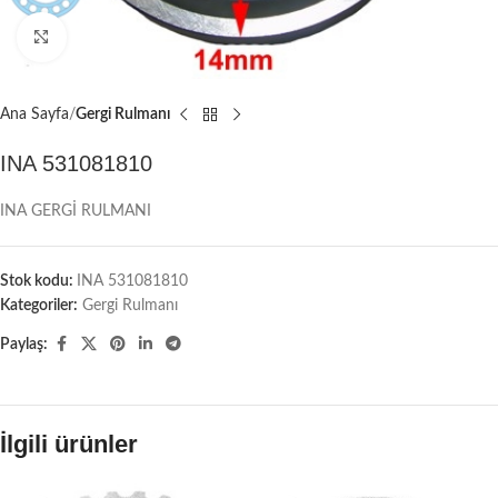
Büyütmek için tıklayın
Ana Sayfa
Gergi Rulmanı
INA 531081810
INA GERGİ RULMANI
Stok kodu:
INA 531081810
Kategoriler:
Gergi Rulmanı
Paylaş:
İlgili ürünler