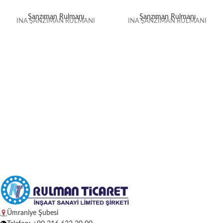
Şanzıman Rulmanı
Şanzıman Rulmanı
INA ŞANZIMAN RULMANI
INA ŞANZIMAN RULMANI
Ümraniye Şubesi