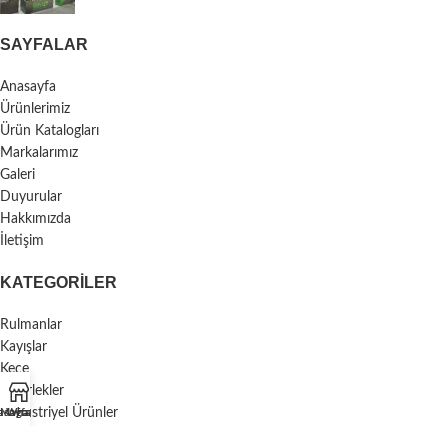
SAYFALAR
Anasayfa
Ürünlerimiz
Ürün Katalogları
Markalarımız
Galeri
Duyurular
Hakkımızda
İletişim
KATEGORILER
Rulmanlar
Kayışlar
Keçe
Tekerlekler
Endüstriyel Ürünler
asayfa
Mağaza
Whatsapp
Çarklar/Volanlar