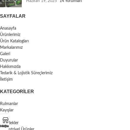
Haziran 19, 2025
14 Yorumları
SAYFALAR
Anasayfa
Ürünlerimiz
Ürün Katalogları
Markalarımız
Galeri
Duyurular
Hakkımızda
Tedarik & Lojistik Süreçlerimiz
İletişim
KATEGORILER
Rulmanlar
Kayışlar
Keçe
Tekerlekler
asayfa
Mağaza
Whatsapp
Endüstriyel Ürünler